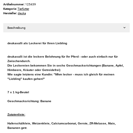
Artikelnummer:
125439
Kategorie:
Tierfutter
Hersteller:
deuka
Beschreibung
deukavalli als Leckerei für Ihren Liebling
deukavalli ist die leckere Belohnung für Ihr Pferd - oder auch einfach nur für
Zwischendurch.
Die Leckereien bekommen Sie in sechs Geschmacksrichtungen (Banane, Apfel,
Himbeere, Kräuter oder Getreidefrei)
Wie sagte letztens eine Kundin: "Mhm lecker - muss ich gleich für meinen
"Liebling" kaufen gehen!"
7 x 1 kg-Beutel
Geschmacksrichtung: Banane
Zutatenliste:
Haferschälkleie, Weizenkleie, Calciumcarbonat, Gerste, ZR-Melasse, Mais,
Bananen getr.