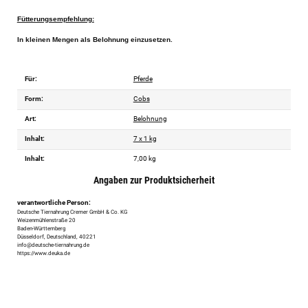
Fütterungsempfehlung:
In kleinen Mengen als Belohnung einzusetzen.
Für:
Pferde
Form:
Cobs
Art:
Belohnung
Inhalt:
7 x 1 kg
Inhalt:
7,00 kg
Angaben zur Produktsicherheit
verantwortliche Person:
Deutsche Tiernahrung Cremer GmbH & Co. KG
Weizenmühlenstraße 20
Baden-Württemberg
Düsseldorf, Deutschland, 40221
info@deutsche-tiernahrung.de
https://www.deuka.de