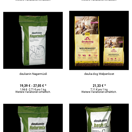
deukanin Nagermüsli
deuka dog Welpenkost
19,39 € -
27,05 €
*
21,33 €
*
1,94 € - 2,71 € pro 1 kg
7,11 € pro 1 kg
Weitere Variationen erhältlich.
Weitere Variationen erhältlich.