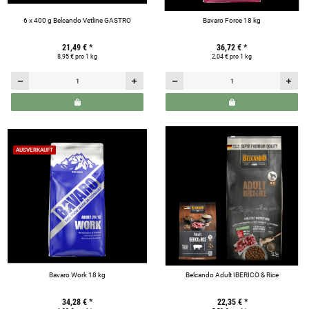
6 x 400 g Belcando Vetline GASTRO
Bavaro Force 18 kg
21,49 €
*
36,72 €
*
8,95 € pro 1 kg
2,04 € pro 1 kg
AUSVERKAUFT
Bavaro Work 18 kg
Belcando Adult IBERICO & Rice
34,28 €
*
22,35 €
*