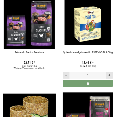
Belcando Senior Sensitive
Quiko Mineralgritstein für ZIERVÖGEL 900 g
22,71 €
*
12,46 €
*
5,68 € pro 1 kg
13,84 € pro 1 kg
Weitere Variationen erhältlich.