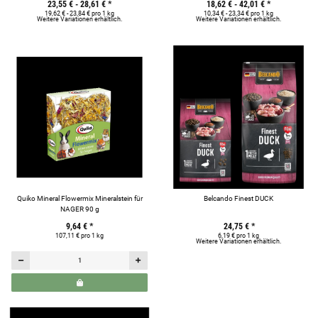
23,55 € -
28,61 €
*
18,62 € -
42,01 €
*
19,62 € - 23,84 € pro 1 kg
10,34 € - 23,34 € pro 1 kg
Weitere Variationen erhältlich.
Weitere Variationen erhältlich.
Quiko Mineral Flowermix Mineralstein für
Belcando Finest DUCK
NAGER 90 g
9,64 €
*
24,75 €
*
107,11 € pro 1 kg
6,19 € pro 1 kg
Weitere Variationen erhältlich.