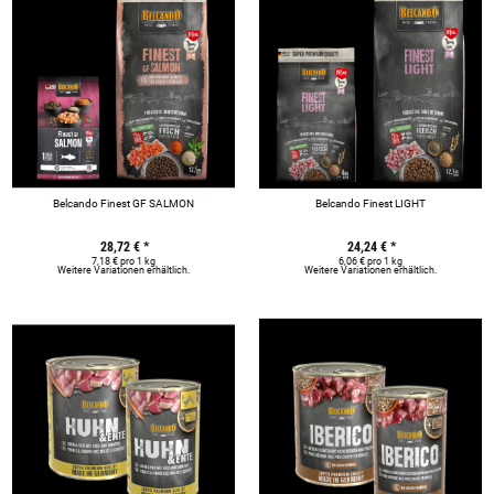
Belcando Finest GF SALMON
Belcando Finest LIGHT
28,72 €
*
24,24 €
*
7,18 € pro 1 kg
6,06 € pro 1 kg
Weitere Variationen erhältlich.
Weitere Variationen erhältlich.