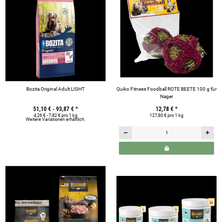
Bozita Original Adult LIGHT
Quiko Fitness Foodball ROTE BEETE 100 g für
Nager
51,10 € -
93,87 €
*
12,78 €
*
4,26 € - 7,82 € pro 1 kg
127,80 € pro 1 kg
Weitere Variationen erhältlich.