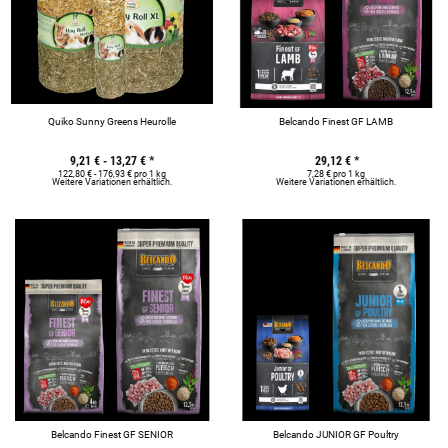
Quiko Sunny Greens Heurolle
Belcando Finest GF LAMB
9,21 € -
13,27 €
*
29,12 €
*
122,80 € - 176,93 € pro 1 kg
7,28 € pro 1 kg
Weitere Variationen erhältlich.
Weitere Variationen erhältlich.
Belcando Finest GF SENIOR
Belcando JUNIOR GF Poultry