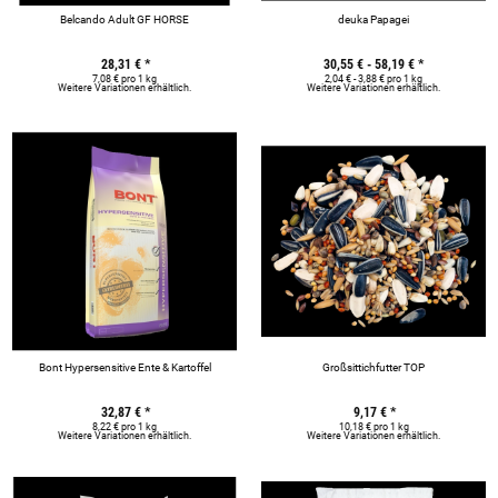
Belcando Adult GF HORSE
deuka Papagei
28,31 €
*
30,55 € -
58,19 €
*
7,08 € pro 1 kg
2,04 € - 3,88 € pro 1 kg
Weitere Variationen erhältlich.
Weitere Variationen erhältlich.
Bont Hypersensitive Ente & Kartoffel
Großsittichfutter TOP
32,87 €
*
9,17 €
*
8,22 € pro 1 kg
10,18 € pro 1 kg
Weitere Variationen erhältlich.
Weitere Variationen erhältlich.