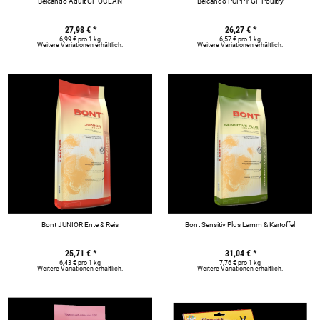
Belcando Adult GF OCEAN
Belcando PUPPY GF Poultry
27,98 €
*
26,27 €
*
6,99 € pro 1 kg
6,57 € pro 1 kg
Weitere Variationen erhältlich.
Weitere Variationen erhältlich.
Bont JUNIOR Ente & Reis
Bont Sensitiv Plus Lamm & Kartoffel
25,71 €
*
31,04 €
*
6,43 € pro 1 kg
7,76 € pro 1 kg
Weitere Variationen erhältlich.
Weitere Variationen erhältlich.