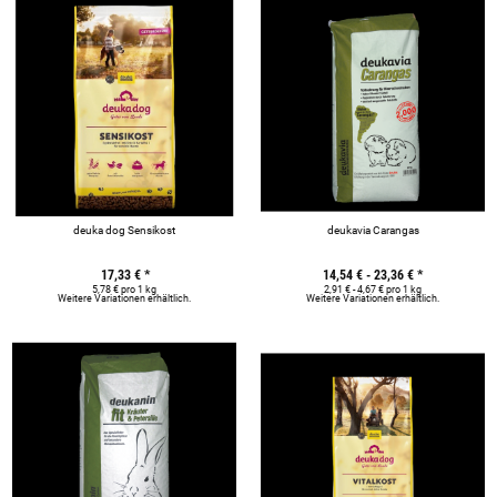
deuka dog Sensikost
deukavia Carangas
17,33 €
*
14,54 € -
23,36 €
*
5,78 € pro 1 kg
2,91 € - 4,67 € pro 1 kg
Weitere Variationen erhältlich.
Weitere Variationen erhältlich.