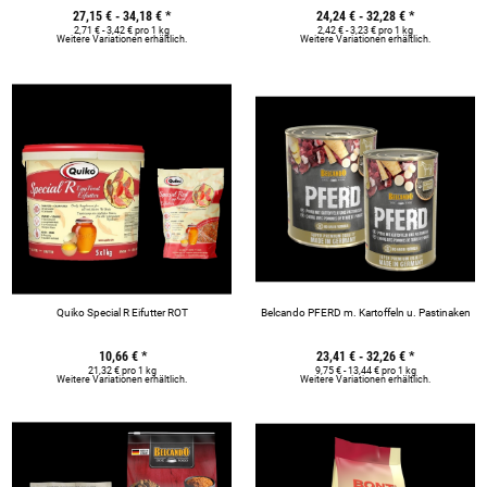
27,15 € -
34,18 €
*
24,24 € -
32,28 €
*
2,71 € - 3,42 € pro 1 kg
2,42 € - 3,23 € pro 1 kg
Weitere Variationen erhältlich.
Weitere Variationen erhältlich.
Quiko Special R Eifutter ROT
Belcando PFERD m. Kartoffeln u. Pastinaken
10,66 €
*
23,41 € -
32,26 €
*
21,32 € pro 1 kg
9,75 € - 13,44 € pro 1 kg
Weitere Variationen erhältlich.
Weitere Variationen erhältlich.