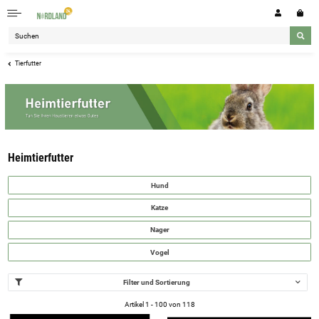
Tierfutter
Heimtierfutter
Hund
Katze
Nager
Vogel
Filter und Sortierung
Artikel 1 - 100 von 118