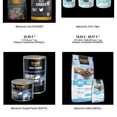
Belcando Adult DINNER
Belcando AGIL-Tabs
22,96 €
*
18,42 € -
40,57 €
*
5,74 € pro 1 kg
167,46 € - 368,82 € pro 1 kg
Weitere Variationen erhältlich.
Weitere Variationen erhältlich.
Belcando Single Protein BÜFFEL
Belcando Vetline RENAL