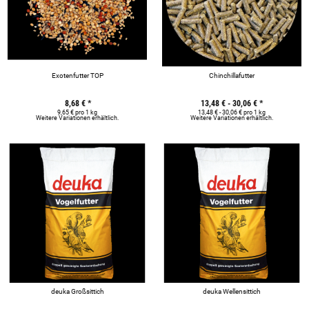
Exotenfutter TOP
Chinchillafutter
8,68 €
*
13,48 € -
30,06 €
*
9,65 € pro 1 kg
13,48 € - 30,06 € pro 1 kg
Weitere Variationen erhältlich.
Weitere Variationen erhältlich.
deuka Großsittich
deuka Wellensittich