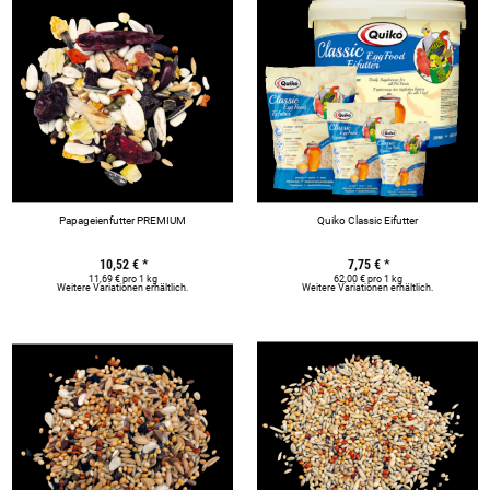
Papageienfutter PREMIUM
Quiko Classic Eifutter
10,52 €
*
7,75 €
*
11,69 € pro 1 kg
62,00 € pro 1 kg
Weitere Variationen erhältlich.
Weitere Variationen erhältlich.