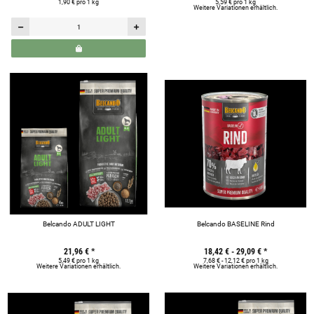
1,90 € pro 1 kg
5,59 € pro 1 kg
Weitere Variationen erhältlich.
Belcando ADULT LIGHT
Belcando BASELINE Rind
21,96 €
*
18,42 € -
29,09 €
*
5,49 € pro 1 kg
7,68 € - 12,12 € pro 1 kg
Weitere Variationen erhältlich.
Weitere Variationen erhältlich.