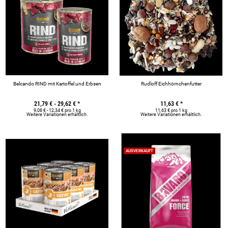
Belcando RIND mit Kartoffel und Erbsen
Rudloff Eichhörnchenfutter
21,79 € -
29,62 €
*
11,63 €
*
9,08 € - 12,34 € pro 1 kg
11,63 € pro 1 kg
Weitere Variationen erhältlich.
Weitere Variationen erhältlich.
AUSVERKAUFT