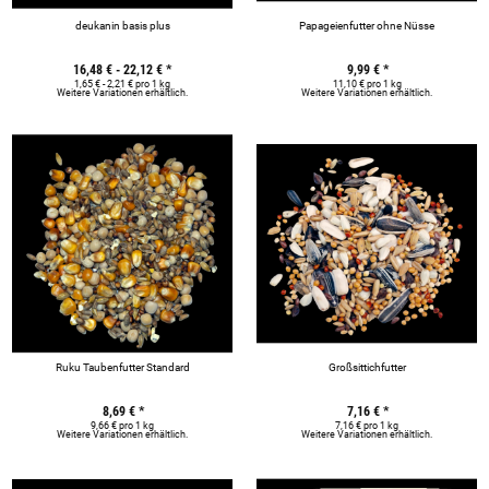
deukanin basis plus
Papageienfutter ohne Nüsse
16,48 € -
22,12 €
*
9,99 €
*
1,65 € - 2,21 € pro 1 kg
11,10 € pro 1 kg
Weitere Variationen erhältlich.
Weitere Variationen erhältlich.
Ruku Taubenfutter Standard
Großsittichfutter
8,69 €
*
7,16 €
*
9,66 € pro 1 kg
7,16 € pro 1 kg
Weitere Variationen erhältlich.
Weitere Variationen erhältlich.