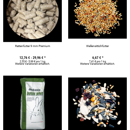
Rattenfutter 9 mm Premium
Wellensittichfutter
12,76 € -
29,96 €
*
6,67 €
*
2,55 € - 5,99 € pro 1 kg
7,41 € pro 1 kg
Weitere Variationen erhältlich.
Weitere Variationen erhältlich.