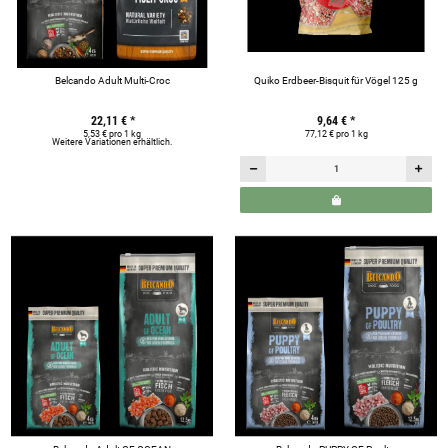
Belcando Adult Multi-Croc
Quiko Erdbeer-Bisquit für Vögel 125 g
22,11 €
*
9,64 €
*
5,53 € pro 1 kg
77,12 € pro 1 kg
Weitere Variationen erhältlich.