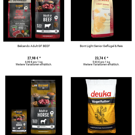
Belcando Adult GF BEEF
Bont Light Senior Geflügel & Reis
27,98 €
*
23,74 €
*
6,99 € pro 1 kg
5,93 € pro 1 kg
Weitere Variationen erhältlich.
Weitere Variationen erhältlich.