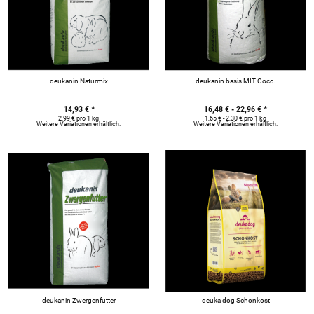
deukanin Naturmix
deukanin basis MIT Cocc.
14,93 €
*
16,48 € -
22,96 €
*
2,99 € pro 1 kg
1,65 € - 2,30 € pro 1 kg
Weitere Variationen erhältlich.
Weitere Variationen erhältlich.
deukanin Zwergenfutter
deuka dog Schonkost