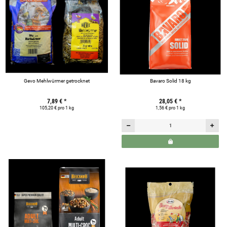
Gevo Mehlwürmer getrocknet
Bavaro Solid 18 kg
7,89 €
*
28,05 €
*
105,20 € pro 1 kg
1,56 € pro 1 kg