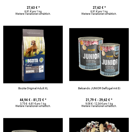
27,63 €
*
27,62 €
*
6,91 € pro 1 kg
6,91 € pro 1 kg
Weitere Variationen erhältlich.
Weitere Variationen erhältlich.
Bozita Original Adult XL
Belcando JUNIOR Geflügel mit Ei
44,94 € -
81,72 €
*
21,79 € -
29,62 €
*
3,75 € - 6,81 € pro 1 kg
9,08 € - 12,34 € pro 1 kg
Weitere Variationen erhältlich.
Weitere Variationen erhältlich.