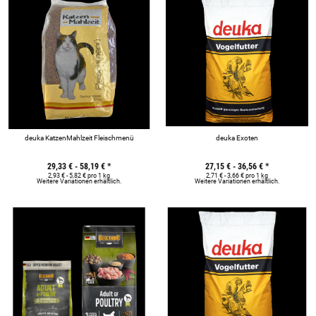
deuka KatzenMahlzeit Fleischmenü
deuka Exoten
29,33 € -
58,19 €
*
27,15 € -
36,56 €
*
2,93 € - 5,82 € pro 1 kg
2,71 € - 3,66 € pro 1 kg
Weitere Variationen erhältlich.
Weitere Variationen erhältlich.