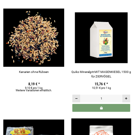
Kanarien ohne Rübsen
Quiko Mineralgrit MIT MAGENKIESEL 1500 g
für ZIERVÖGEL
8,19 €
*
15,76 €
*
9,10 € pro 1 kg
10,51 € pro 1 kg
Weitere Variationen erhältlich.