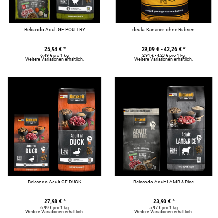
Belcando Adult GF POULTRY
deuka Kanarien ohne Rübsen
25,94 €
*
29,09 € -
42,26 €
*
6,49 € pro 1 kg
2,91 € - 4,23 € pro 1 kg
Weitere Variationen erhältlich.
Weitere Variationen erhältlich.
Belcando Adult GF DUCK
Belcando Adult LAMB & Rice
27,98 €
*
23,90 €
*
6,99 € pro 1 kg
5,97 € pro 1 kg
Weitere Variationen erhältlich.
Weitere Variationen erhältlich.