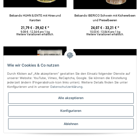
Belcando HUHN & ENTE mit Hirse und
Belcando IBERICO Schwein mit Kichererbsen
Karotten
und Preiselbeeren
21,79 € -
29,62 €
*
24,07 € -
33,21 €
*
9,08 € - 12,34 € pro 1 kg
10,03 € - 13,84 € pro 1 kg
Weitere Variationen erhältlich.
Weitere Variationen erhältlich.
Wie wir Cookies & Co nutzen
Durch Klicken auf „Alle akzeptieren“ gestatten Sie den Einsatz folgender Dienste auf
unserer Website: YouTube, Vimeo, ReCaptcha, Google. Sie können die Einstellung
jederzeit ändern (Fingerabdruck-Icon links unten). Weitere Details finden Sie unter
Konfigurieren
und in unserer
Datenschutzerklärung
.
Alle akzeptieren
Konfigurieren
Belcando JUNIOR Lamb & Rice
Belcando TRUTHAHN mit Reis und Zucchini
Ablehnen
25,17 €
*
21,79 € -
29,62 €
*
6,29 € pro 1 kg
9,08 € - 12,34 € pro 1 kg
Weitere Variationen erhältlich.
Weitere Variationen erhältlich.