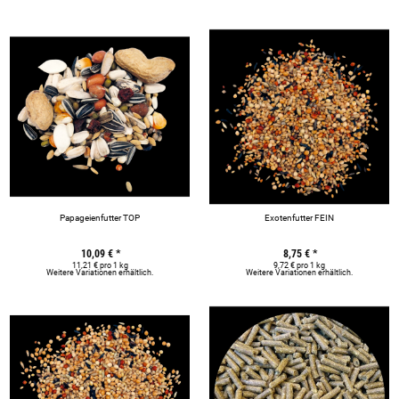
Papageienfutter TOP
Exotenfutter FEIN
10,09 €
*
8,75 €
*
11,21 € pro 1 kg
9,72 € pro 1 kg
Weitere Variationen erhältlich.
Weitere Variationen erhältlich.