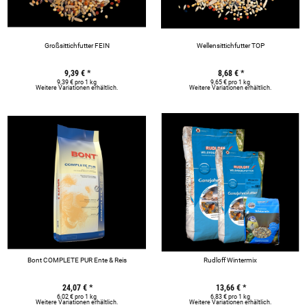
Großsittichfutter FEIN
Wellensittichfutter TOP
9,39 €
*
8,68 €
*
9,39 € pro 1 kg
9,65 € pro 1 kg
Weitere Variationen erhältlich.
Weitere Variationen erhältlich.
Bont COMPLETE PUR Ente & Reis
Rudloff Wintermix
24,07 €
*
13,66 €
*
6,02 € pro 1 kg
6,83 € pro 1 kg
Weitere Variationen erhältlich.
Weitere Variationen erhältlich.