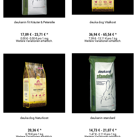
deukanin fit Kräuter & Petersilie
deuka dog Vitalkost
17,09 € -
23,71 €
*
36,94 € -
65,54 €
*
0,00 € - 0,00 € pro 1 mg
7,39 € - 13,11 € pro 1 kg
Weitere Variationen erhältlich.
Weitere Variationen erhältlich.
deuka dog Naturkost
deukanin standard
20,36 €
*
14,73 € -
21,07 €
*
6,79 € pro 1 kg
1,47 € - 2,11 € pro 1 kg
Weitere Variationen erhältlich.
Weitere Variationen erhältlich.