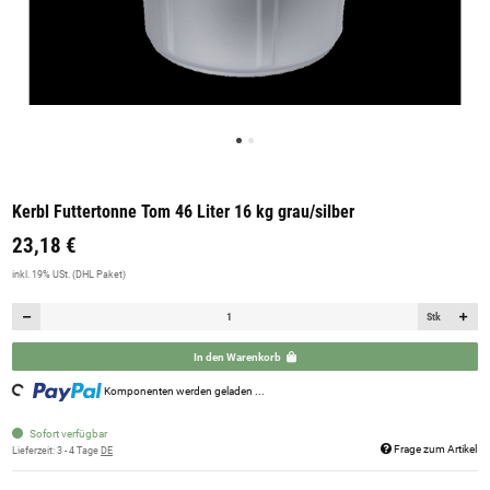
Kerbl Futtertonne Tom 46 Liter 16 kg grau/silber
23,18 €
inkl. 19% USt. (DHL Paket)
Stk
In den Warenkorb
oading...
Komponenten werden geladen ...
Sofort verfügbar
Frage zum Artikel
Lieferzeit:
3 - 4 Tage
DE