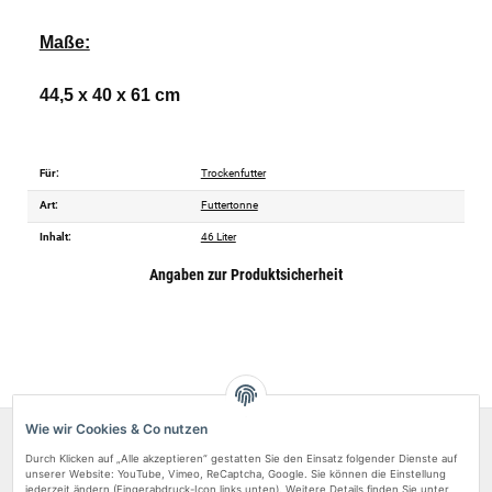
Maße:
44,5 x 40 x 61 cm
Für:
Trockenfutter
Art:
Futtertonne
Inhalt:
46 Liter
Angaben zur Produktsicherheit
Wie wir Cookies & Co nutzen
Über uns
Durch Klicken auf „Alle akzeptieren“ gestatten Sie den Einsatz folgender Dienste auf
Rechtliches
unserer Website: YouTube, Vimeo, ReCaptcha, Google. Sie können die Einstellung
jederzeit ändern (Fingerabdruck-Icon links unten). Weitere Details finden Sie unter