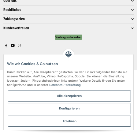
Über uns
Rechtliches
Zahlungsarten
Kundenvertrauen
Vertrag widerrufen
* Alle Preise inkl. gesetzlicher USt. & versandkostenfrei.
Wie wir Cookies & Co nutzen
Move - JTL-Shop 5 Template
• Powered by
JTL-Shop
Durch Klicken auf „Alle akzeptieren“ gestatten Sie den Einsatz folgender Dienste auf
unserer Website: YouTube, Vimeo, ReCaptcha, Google. Sie können die Einstellung
jederzeit ändern (Fingerabdruck-Icon links unten). Weitere Details finden Sie unter
Konfigurieren
und in unserer
Datenschutzerklärung
.
Alle akzeptieren
Konfigurieren
Ablehnen