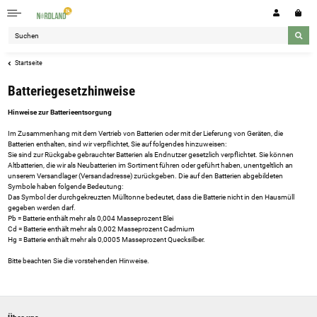
Startseite
Batteriegesetzhinweise
Hinweise zur Batterieentsorgung
Im Zusammenhang mit dem Vertrieb von Batterien oder mit der Lieferung von Geräten, die
Batterien enthalten, sind wir verpflichtet, Sie auf folgendes hinzuweisen:
Sie sind zur Rückgabe gebrauchter Batterien als Endnutzer gesetzlich verpflichtet. Sie können
Altbatterien, die wir als Neubatterien im Sortiment führen oder geführt haben, unentgeltlich an
unserem Versandlager (Versandadresse) zurückgeben. Die auf den Batterien abgebildeten
Symbole haben folgende Bedeutung:
Das Symbol der durchgekreuzten Mülltonne bedeutet, dass die Batterie nicht in den Hausmüll
gegeben werden darf.
Pb = Batterie enthält mehr als 0,004 Masseprozent Blei
Cd = Batterie enthält mehr als 0,002 Masseprozent Cadmium
Hg = Batterie enthält mehr als 0,0005 Masseprozent Quecksilber.
Bitte beachten Sie die vorstehenden Hinweise.