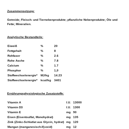
Zusammensetzung:
Getreide; Fleisch- und Tiernebenprodukte; pflanzliche Nebenprodukte; Öle und
Fette; Mineralien.
Analytische Bestandteile:
Eiweiß
%
20
Fettgehalt
%
8
Rohfaser
%
2.6
Rohe Asche
%
7.8
Calcium
%
1.7
Phosphor
%
1,0
Stoffwechselenergie*
MJ/kg
14.23
Stoffwechselenergie*
kcal/kg
3401
Ernährungsphysiologische Zusatzstoffe:
Vitamin A
I.U.
13000
Vitamin D3
I.U.
1300
Vitamin E
mg
90
Eisen (Eisentsulfat, Monohydrat)
mg
135
Zink (Zinkc-Schlatlat aus Glycin, hydrat)
mg
120
Mangan (manganesisch-II)-oxid)
mg
12