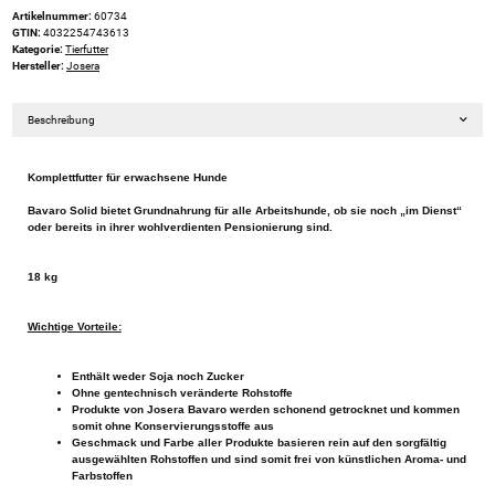
Artikelnummer:
60734
GTIN:
4032254743613
Kategorie:
Tierfutter
Hersteller:
Josera
Beschreibung
Komplettfutter für erwachsene Hunde
Bavaro Solid bietet Grundnahrung für alle Arbeitshunde, ob sie noch „im Dienst“
oder bereits in ihrer wohlverdienten Pensionierung sind.
18 kg
Wichtige Vorteile:
Enthält weder Soja noch Zucker
Ohne gentechnisch veränderte Rohstoffe
Produkte von Josera Bavaro werden schonend getrocknet und kommen
somit ohne Konservierungsstoffe aus
Geschmack und Farbe aller Produkte basieren rein auf den sorgfältig
ausgewählten Rohstoffen und sind somit frei von künstlichen Aroma- und
Farbstoffen