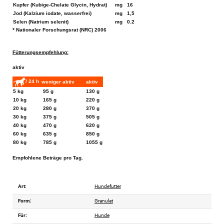
Kupfer (Kubige-Chelate Glycin, Hydrat)
mg
16
Jod (Kalzium iodate, wasserfrei)
mg
1,5
Selen (Natrium selenit)
mg
0.2
* Nationaler Forschungsrat (NRC) 2006
Fütterungsempfehlung:
aktiv
/ 24 h
weniger aktiv
aktiv
5 kg
95 g
130 g
10 kg
165 g
220 g
20 kg
280 g
370 g
30 kg
375 g
505 g
40 kg
470 g
620 g
60 kg
635 g
850 g
80 kg
785 g
1055 g
Empfohlene Beträge pro Tag.
Art:
Hundefutter
Form:
Granulat
Für:
Hunde