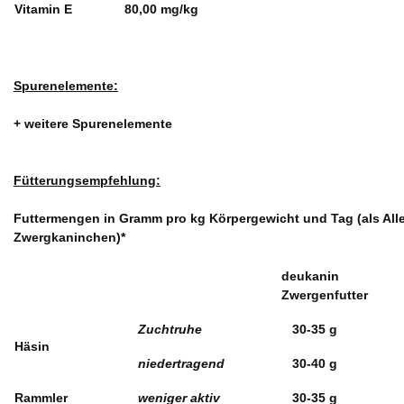
Vitamin E
80,00 mg/kg
Spurenelemente:
+ weitere Spurenelemente
Fütterungsempfehlung:
Futtermengen in Gramm pro kg Körpergewicht und Tag (als Alle
Zwergkaninchen)*
deukanin
Zwergenfutter
Zuchtruhe
30-35 g
Häsin
niedertragend
30-40 g
Rammler
weniger aktiv
30-35 g