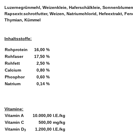
Luzernegrünmehl, Weizenkleie, Haferschälkleie, Sonnenblumenex
Rapsextr.schrotfutter, Weizen, Natriumchlorid, Hefeextrakt, Fenc
Thymian, Kümmel
Inhaltsstoffe:
Rohprotein
16,00 %
Rohfaser
17,50 %
Rohfett
2,50 %
Calcium
0,80 %
Phosphor
0,60 %
Natrium
0,14 %
Vitamine:
Vitamin A
10.000,00 I.E./kg
Vitamin C
500,00 mg/kg
Vitamin D
1.200,00 I.E./kg
3