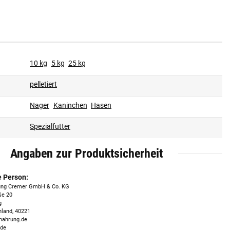
10 kg
5 kg
25 kg
pelletiert
Nager
Kaninchen
Hasen
Spezialfutter
Angaben zur Produktsicherheit
e Person:
ung Cremer GmbH & Co. KG
ße 20
g
hland, 40221
nahrung.de
.de