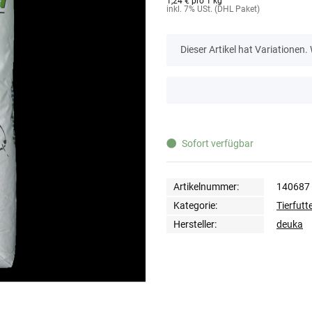
1,24 € pro 1 kg
inkl. 7% USt. (DHL Paket)
x
Dieser Artikel hat Variationen.
x
Sofort verfügbar
Artikelnummer:
140687
Kategorie:
Tierfutt
Hersteller:
deuka