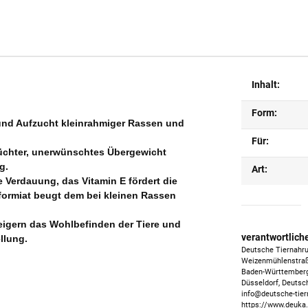
Inhalt:
Form:
 und Aufzucht kleinrahmiger Rassen und
Für:
 Züchter, unerwünschtes Übergewicht
g.
Art:
 Verdauung, das Vitamin E fördert die
formiat beugt dem bei kleinen Rassen
eigern das Wohlbefinden der Tiere und
verantwortlich
llung.
Deutsche Tiernahr
Weizenmühlenstra
Baden-Württember
Düsseldorf, Deutsc
info@deutsche-tier
https://www.deuka