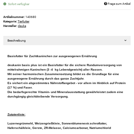
Frage zum Artikel
Sofort verfügbar
Artikelnummer:
140680
Kategorie:
Tierfutter
Hersteller:
deuka
Beschreibung
Basisfutter für Zuchtkaninchen zur ausgewogenen Ernährung
deukanin basis plus ist ein Basisfutter für die sichere Rundumversorgung von
mittelrahmigen Kaninchen (3 -4 kg Lebendgewicht) aller Rassen.
Mit seiner harmonischen Zusammensetzung bildet es die Grundlage für eine
ausgewogene Ernährung durch das ganze Zuchtjahr.
Es sichert ein abgestimmtes Nährstoffangebot - vor allem im Hinblick auf Protein
(17 %) und Faser.
Die bedarfsgerechte Vitamin- und Mineralausstattung gewährleistet zudem eine
durchgängig gleichbleibende Versorgung.
Zutatenliste:
Luzernegrünmehl, Weizengrießkleie, Sonnenblumenextr.schrotfutter,
Haferschälkleie, Gerste, ZR-Melasse, Calciumcarbonat, Natriumchlorid