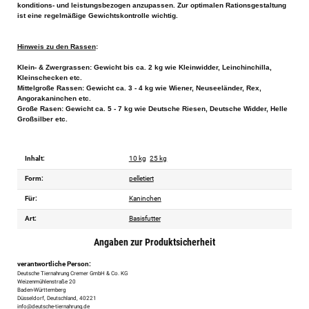
konditions- und leistungsbezogen anzupassen. Zur optimalen Rationsgestaltung
ist eine regelmäßige Gewichtskontrolle wichtig.
Hinweis zu den Rassen
:
Klein- & Zwergrassen: Gewicht bis ca. 2 kg wie Kleinwidder, Leinchinchilla,
Kleinschecken etc.
Mittelgroße Rassen: Gewicht ca. 3 - 4 kg wie Wiener, Neuseeländer, Rex,
Angorakaninchen etc.
Große Rasen: Gewicht ca. 5 - 7 kg wie Deutsche Riesen, Deutsche Widder, Helle
Großsilber etc.
Inhalt:
10 kg
25 kg
Form:
pelletiert
Für:
Kaninchen
Art:
Basisfutter
Angaben zur Produktsicherheit
verantwortliche Person:
Deutsche Tiernahrung Cremer GmbH & Co. KG
Weizenmühlenstraße 20
Baden-Württemberg
Düsseldorf, Deutschland, 40221
info@deutsche-tiernahrung.de