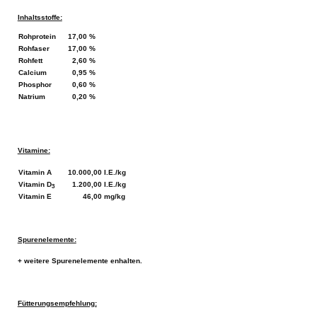
Inhaltsstoffe:
Rohprotein
17,00 %
Rohfaser
17,00 %
Rohfett
2,60 %
Calcium
0,95 %
Phosphor
0,60 %
Natrium
0,20 %
Vitamine:
Vitamin A
10.000,00 I.E./kg
Vitamin D
1.200,00 I.E./kg
3
Vitamin E
46,00 mg/kg
Spurenelemente:
+ weitere Spurenelemente enhalten.
Fütterungsempfehlung: