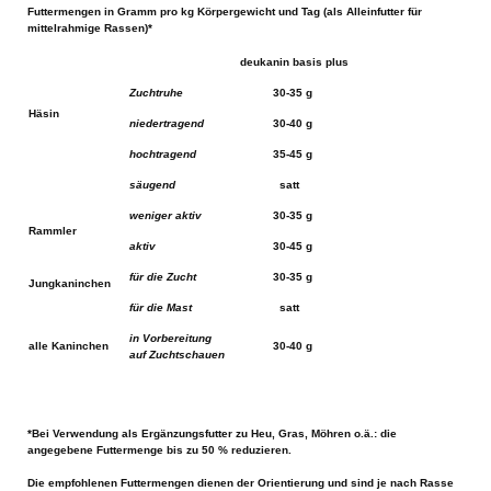
Futtermengen in Gramm pro kg Körpergewicht und Tag (als Alleinfutter für
mittelrahmige Rassen)*
deukanin basis plus
Zuchtruhe
30-35 g
Häsin
niedertragend
30-40 g
hochtragend
35-45 g
säugend
satt
weniger aktiv
30-35 g
Rammler
aktiv
30-45 g
für die Zucht
30-35 g
Jungkaninchen
für die Mast
satt
in Vorbereitung
alle Kaninchen
30-40 g
auf Zuchtschauen
*Bei Verwendung als Ergänzungsfutter zu Heu, Gras, Möhren o.ä.: die
angegebene Futtermenge bis zu 50 % reduzieren.
Die empfohlenen Futtermengen dienen der Orientierung und sind je nach Rasse