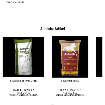
https://www.deuka.de
Ähnliche Artikel
deukanin basis MIT Cocc.
deukavallo Top E
16,48 € -
22,96 €
*
16,97 € -
22,31 €
*
1,65 € pro 1 kg
1,70 € pro 1 kg
Weitere Variationen erhältlich.
Weitere Variationen erhältlich.
We