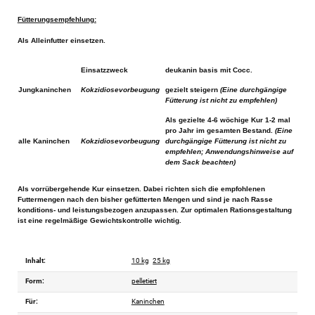
Fütterungsempfehlung:
Als Alleinfutter einsetzen.
Einsatzzweck
deukanin basis mit Cocc.
Jungkaninchen
Kokzidiosevorbeugung
gezielt steigern
(Eine durchgängige
Fütterung ist nicht zu empfehlen)
Als gezielte 4-6 wöchige Kur 1-2 mal
pro Jahr im gesamten Bestand.
(Eine
alle Kaninchen
Kokzidiosevorbeugung
durchgängige Fütterung ist nicht zu
empfehlen; Anwendungshinweise auf
dem Sack beachten)
Als vorrübergehende Kur einsetzen. Dabei richten sich die empfohlenen
Futtermengen nach den bisher gefütterten Mengen und sind je nach Rasse
konditions- und leistungsbezogen anzupassen. Zur optimalen Rationsgestaltung
ist eine regelmäßige Gewichtskontrolle wichtig.
Inhalt:
10 kg
25 kg
Form:
pelletiert
Für:
Kaninchen