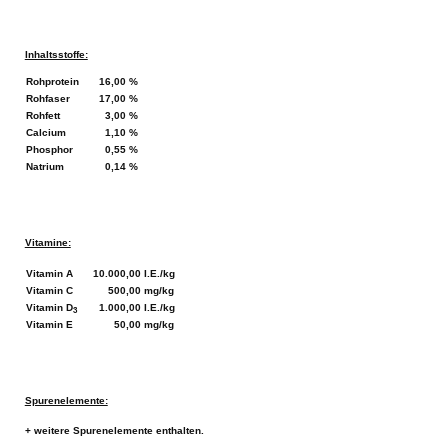
Inhaltsstoffe:
Rohprotein
16,00 %
Rohfaser
17,00 %
Rohfett
3,00 %
Calcium
1,10 %
Phosphor
0,55 %
Natrium
0,14 %
Vitamine:
Vitamin A
10.000,00 I.E./kg
Vitamin C
500,00 mg/kg
Vitamin D
1.000,00 I.E./kg
3
Vitamin E
50,00 mg/kg
Spurenelemente:
+ weitere Spurenelemente enthalten.