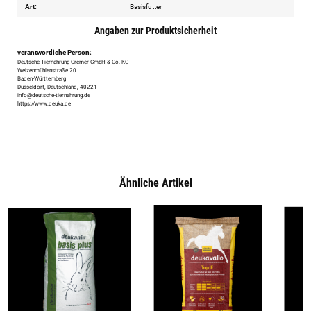
Art:
Basisfutter
Angaben zur Produktsicherheit
verantwortliche Person:
Deutsche Tiernahrung Cremer GmbH & Co. KG
Weizenmühlenstraße 20
Baden-Württemberg
Düsseldorf, Deutschland, 40221
info@deutsche-tiernahrung.de
https://www.deuka.de
Ähnliche Artikel