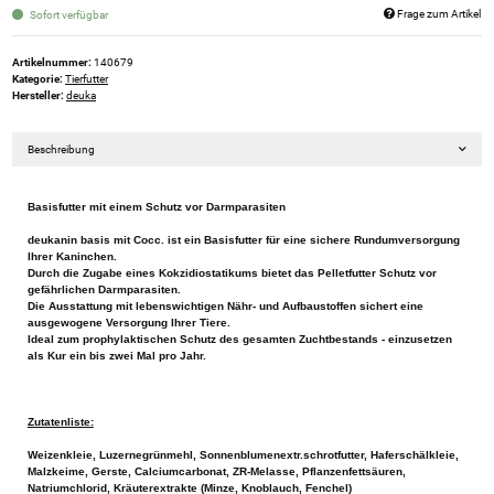
Frage zum Artikel
Sofort verfügbar
Artikelnummer:
140679
Kategorie:
Tierfutter
Hersteller:
deuka
Beschreibung
Basisfutter mit einem Schutz vor Darmparasiten
deukanin basis mit Cocc. ist ein Basisfutter für eine sichere Rundumversorgung
Ihrer Kaninchen.
Durch die Zugabe eines Kokzidiostatikums bietet das Pelletfutter Schutz vor
gefährlichen Darmparasiten.
Die Ausstattung mit lebenswichtigen Nähr- und Aufbaustoffen sichert eine
ausgewogene Versorgung Ihrer Tiere.
Ideal zum prophylaktischen Schutz des gesamten Zuchtbestands - einzusetzen
als Kur ein bis zwei Mal pro Jahr.
Zutatenliste:
Weizenkleie, Luzernegrünmehl, Sonnenblumenextr.schrotfutter, Haferschälkleie,
Malzkeime, Gerste, Calciumcarbonat, ZR-Melasse, Pflanzenfettsäuren,
Natriumchlorid, Kräuterextrakte (Minze, Knoblauch, Fenchel)