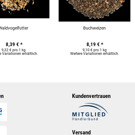
Waldvogelfutter
Buchweizen
8,39 €
*
8,19 €
*
9,32 € pro 1 kg
9,10 € pro 1 kg
e Variationen erhältlich.
Weitere Variationen erhältlich.
en
Kundenvertrauen
Versand