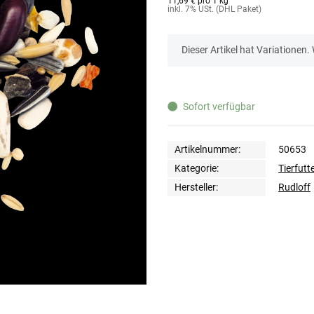
11,69 € pro 1 kg
inkl. 7% USt. (DHL Paket)
x
Dieser Artikel hat Variationen.
Sofort verfügbar
Artikelnummer:
50653
Kategorie:
Tierfutt
Hersteller:
Rudloff