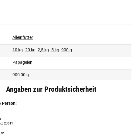
Alleinfutter
10 kg
20 kg
2,5 kg
5 kg
900 g
Papageien
900,00 g
Angaben zur Produktsicherheit
e Person:
g
nd, 23611
.de