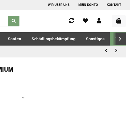
WIR ÜBER UNS
MEIN KONTO
KONTAKT
Saaten
Schädlingsbekämpfung
Sonstiges
Tierfutt
EMIUM
.