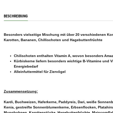
BESCHREIBUNG
Besonders vielseitige Mischung mit über 20 verschiedenen Ko
Karotten, Bananen, Chillischoten und Hagebuttenfrüchte
Chilischoten enthalten Vitamin A, wovon besonders Amaz
Kürbiskerne liefern besonders wichtige B-Vitamine und V
Energiebedarf
Alleinfuttermittel für Ziervögel
Zusammensetzung:
Kardi, Buchweizen, Haferkerne, Paddyreis, Dari, weiße Sonn
Kenia, gestreifte Sonnenblumenkerne, Erbsenflocken, Platahirse
Mungbohnen, Karottenstücke, Hagebuttenfrüchte, Maiscornfla