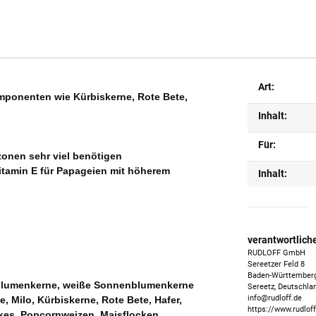
Art:
mponenten wie Kürbiskerne, Rote Bete,
Inhalt:
Für:
onen sehr viel benötigen
itamin E für Papageien mit höherem
Inhalt:
verantwortlich
RUDLOFF GmbH
Sereetzer Feld 8
Baden-Württember
enblumenkerne, weiße Sonnenblumenkerne
Sereetz, Deutschla
info@rudloff.de
, Milo, Kürbiskerne, Rote Bete, Hafer,
https://www.rudloff
kes, Popcornweizen, Maisflocken,