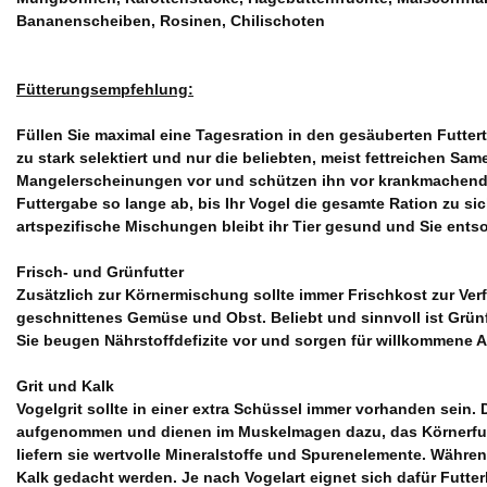
Bananenscheiben, Rosinen, Chilischoten
Fütterungsempfehlung:
Füllen Sie maximal eine Tagesration in den gesäuberten Futtertr
zu stark selektiert und nur die beliebten, meist fettreichen S
Mangelerscheinungen vor und schützen ihn vor krankmachende
Futtergabe so lange ab, bis Ihr Vogel die gesamte Ration zu si
artspezifische Mischungen bleibt ihr Tier gesund und Sie entso
Frisch- und Grünfutter
Zusätzlich zur Körnermischung sollte immer Frischkost zur Ve
geschnittenes Gemüse und Obst. Beliebt und sinnvoll ist Grünf
Sie beugen Nährstoffdefizite vor und sorgen für willkommene
Grit und Kalk
Vogelgrit sollte in einer extra Schüssel immer vorhanden sein
aufgenommen und dienen im Muskelmagen dazu, das Körnerfutt
liefern sie wertvolle Mineralstoffe und Spurenelemente. Währe
Kalk gedacht werden. Je nach Vogelart eignet sich dafür Futter