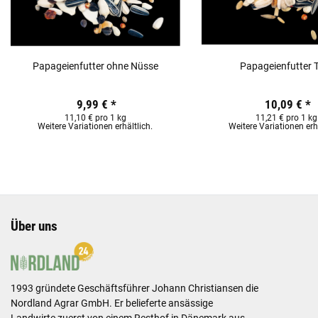
Papageienfutter ohne Nüsse
Papageienfutter
9,99 €
*
10,09 €
*
11,10 € pro 1 kg
11,21 € pro 1 kg
Weitere Variationen erhältlich.
Weitere Variationen erhä
Über uns
1993 gründete Geschäftsführer Johann Christiansen die
Nordland Agrar GmbH. Er belieferte ansässige
Landwirte zuerst von einem Resthof in Dänemark aus.