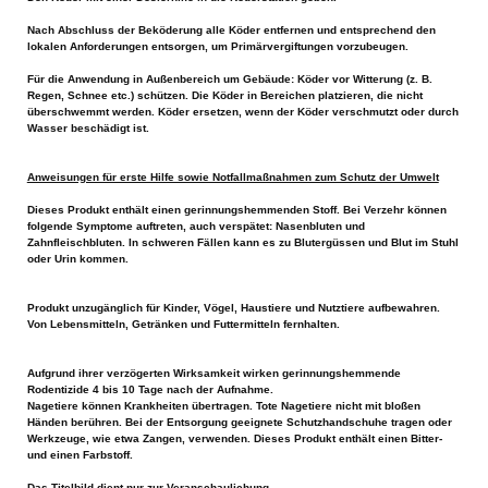
Nach Abschluss der Beköderung alle Köder entfernen und entsprechend den
lokalen Anforderungen entsorgen, um Primärvergiftungen vorzubeugen.
Für die Anwendung in Außenbereich um Gebäude: Köder vor Witterung (z. B.
Regen, Schnee etc.) schützen. Die Köder in Bereichen platzieren, die nicht
überschwemmt werden. Köder ersetzen, wenn der Köder verschmutzt oder durch
Wasser beschädigt ist.
Anweisungen für erste Hilfe sowie Notfallmaßnahmen zum Schutz der Umwelt
Dieses Produkt enthält einen gerinnungshemmenden Stoff. Bei Verzehr können
folgende Symptome auftreten, auch verspätet: Nasenbluten und
Zahnfleischbluten. In schweren Fällen kann es zu Blutergüssen und Blut im Stuhl
oder Urin kommen.
Produkt unzugänglich für Kinder, Vögel, Haustiere und Nutztiere aufbewahren.
Von Lebensmitteln, Getränken und Futtermitteln fernhalten.
Aufgrund ihrer verzögerten Wirksamkeit wirken gerinnungshemmende
Rodentizide 4 bis 10 Tage nach der Aufnahme.
Nagetiere können Krankheiten übertragen. Tote Nagetiere nicht mit bloßen
Händen berühren. Bei der Entsorgung geeignete Schutzhandschuhe tragen oder
Werkzeuge, wie etwa Zangen, verwenden. Dieses Produkt enthält einen Bitter-
und einen Farbstoff.
Das Titelbild dient nur zur Veranschaulichung.