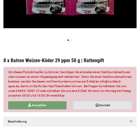
8 x Ratron Weizen-Köder 29 ppm 50 g | Rattengift
Um dieses Produkt kaufen zu können, benötigen Sie entweder einen Sachkundenachweis
oder müssen an einem Abgabegespräch teilnehmen. Wenn Sie einen Sachkundenachweis
besitzen, senden Sie diesen mit Ihrer Kundennummer per E-Mail an info@nordland-
agrar.de, damit wir Sie für den Kauf freischalten können. Bei Fragen kontaktieren Sie uns
unter 04663-1898110 oder schreiben Sie uns eine E-Mail. Wir sind von Montag bis Freitag
zwischen 09:00 und 16:00 Uhr erreichbar.
Anmelden
Kontakt
Beschreibung