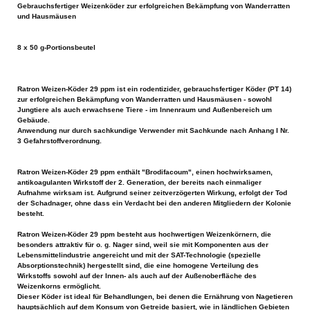
Gebrauchsfertiger Weizenköder zur erfolgreichen Bekämpfung von Wanderratten
und Hausmäusen
8 x 50 g-Portionsbeutel
Ratron Weizen-Köder 29 ppm ist ein rodentizider, gebrauchsfertiger Köder (PT 14)
zur erfolgreichen Bekämpfung von Wanderratten und Hausmäusen - sowohl
Jungtiere als auch erwachsene Tiere - im Innenraum und Außenbereich um
Gebäude.
Anwendung nur durch sachkundige Verwender mit Sachkunde nach Anhang I Nr.
3 Gefahrstoffverordnung.
Ratron Weizen-Köder 29 ppm enthält "Brodifacoum", einen hochwirksamen,
antikoagulanten Wirkstoff der 2. Generation, der bereits nach einmaliger
Aufnahme wirksam ist. Aufgrund seiner zeitverzögerten Wirkung, erfolgt der Tod
der Schadnager, ohne dass ein Verdacht bei den anderen Mitgliedern der Kolonie
besteht.
Ratron Weizen-Köder 29 ppm besteht aus hochwertigen Weizenkörnern, die
besonders attraktiv für o. g. Nager sind, weil sie mit Komponenten aus der
Lebensmittelindustrie angereicht und mit der SAT-Technologie (spezielle
Absorptionstechnik) hergestellt sind, die eine homogene Verteilung des
Wirkstoffs sowohl auf der Innen- als auch auf der Außenoberfläche des
Weizenkorns ermöglicht.
Dieser Köder ist ideal für Behandlungen, bei denen die Ernährung von Nagetieren
hauptsächlich auf dem Konsum von Getreide basiert, wie in ländlichen Gebieten