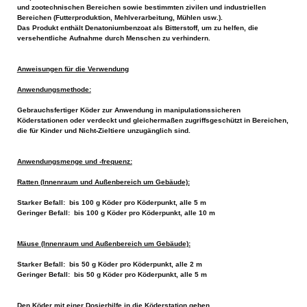
und zootechnischen Bereichen sowie bestimmten zivilen und industriellen
Bereichen (Futterproduktion, Mehlverarbeitung, Mühlen usw.).
Das Produkt enthält Denatoniumbenzoat als Bitterstoff, um zu helfen, die
versehentliche Aufnahme durch Menschen zu verhindern.
Anweisungen für die Verwendung
Anwendungsmethode:
Gebrauchsfertiger Köder zur Anwendung in manipulationssicheren
Köderstationen oder verdeckt und gleichermaßen zugriffsgeschützt in Bereichen,
die für Kinder und Nicht-Zieltiere unzugänglich sind.
Anwendungsmenge und -frequenz:
Ratten (Innenraum und Außenbereich um Gebäude):
Starker Befall: bis 100 g Köder pro Köderpunkt, alle 5 m
Geringer Befall: bis 100 g Köder pro Köderpunkt, alle 10 m
Mäuse (Innenraum und Außenbereich um Gebäude):
Starker Befall: bis 50 g Köder pro Köderpunkt, alle 2 m
Geringer Befall: bis 50 g Köder pro Köderpunkt, alle 5 m
Den Köder mit einer Dosierhilfe in die Köderstation geben.