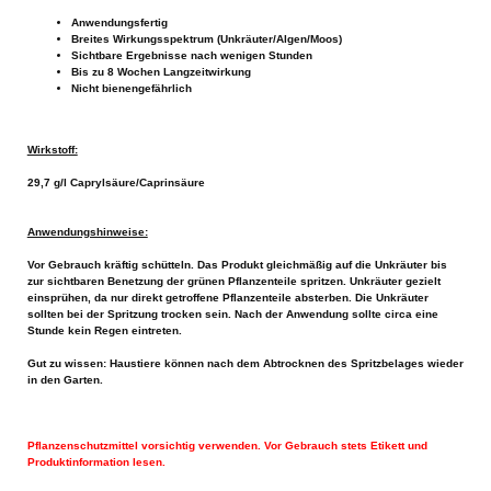
Anwendungsfertig
Breites Wirkungsspektrum (Unkräuter/Algen/Moos)
Sichtbare Ergebnisse nach wenigen Stunden
Bis zu 8 Wochen Langzeitwirkung
Nicht bienengefährlich
Wirkstoff:
29,7 g/l Caprylsäure/Caprinsäure
Anwendungshinweise:
Vor Gebrauch kräftig schütteln. Das Produkt gleichmäßig auf die Unkräuter bis
zur sichtbaren Benetzung der grünen Pflanzenteile spritzen. Unkräuter gezielt
einsprühen, da nur direkt getroffene Pflanzenteile absterben. Die Unkräuter
sollten bei der Spritzung trocken sein. Nach der Anwendung sollte circa eine
Stunde kein Regen eintreten.
Gut zu wissen: Haustiere können nach dem Abtrocknen des Spritzbelages wieder
in den Garten.
Pflanzenschutzmittel vorsichtig verwenden. Vor Gebrauch stets Etikett und
Produktinformation lesen.