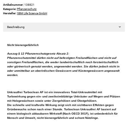
Artikelnummer:
138821
Kategorie:
Pflanzenschutz
Hersteller:
SBM Life Science GmbH
Beschreibung
Nicht bienengefährlich
Auszug § 12 Pflanzenschutzgesetz Absatz 2:
Pflanzenschutzmittel dürfen nicht auf befestigten Freilandflächen und nicht auf
sonstigen Freilandflächen, die weder landwirtschaftlich noch forstwirtschaftlich
oder gärtnerisch genutzt werden, angewendet werden. Sie dürfen jedoch nicht in
oder unmittelbar an oberirdischen Gewässern und Küstengewässern angewandt
werden.
Unkrautfrei Turboclean AF ist ein innovatives Total-Unkrautmittel mit
Turbowirkung gegen ein- und zweikeimblättrige Unkräuter auf Wegen und Plätzen
mit Holzgewächsen sowie unter Ziergehölzen und Obstgehölzen.
Die schnelle und kraftvolle Wirkung zeigt sich mit sichtbaren Effekten gegen
Grünbewuchs schon nach einer Stunde. Turboclean Unkrautfrei AF basiert auf
einem biologisch abbaubaren Wirkstoff (Nach OECD 301F), ist unbedenklich für
Mensch und Umwelt, nicht bienengefährlich und schont Nützlinge.