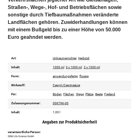
Straßen-, Wege-, Hof- und Betriebsflächen sowie 
sonstige durch Tiefbaumaßnahmen veränderte 
Landflächen gehören. Zuwiderhandlungen können 
mit einem Bußgeld bis zu einer Höhe von 50.000 
Euro geahndet werden.
Art:
Unkrautvernichter
Herbizid
Inhalt:
1000 ml
3 x 1000 ml
2 x 1000 ml
Form:
anwendungsfertig
flüssig
Wirkstoff:
Capryl-/Caprinsäure
Für:
Böden
Flächen
Wege
Plätze
Beete
Freiland
Zulassungsnummer:
006796-00
Inhalt:
1,00 l
Angaben zur Produktsicherheit
verantwortliche Person:
SBM Life Science GmbH