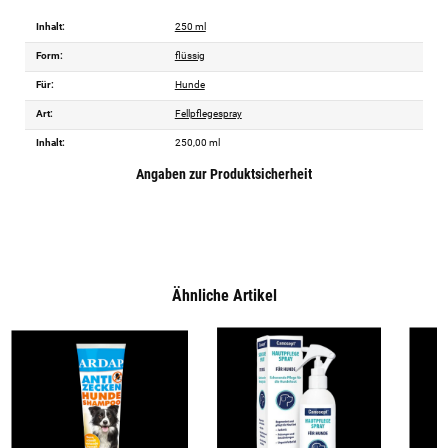
Inhalt:
250 ml
Form:
flüssig
Für:
Hunde
Art:
Fellpflegespray
Inhalt:
250,00 ml
Angaben zur Produktsicherheit
Ähnliche Artikel