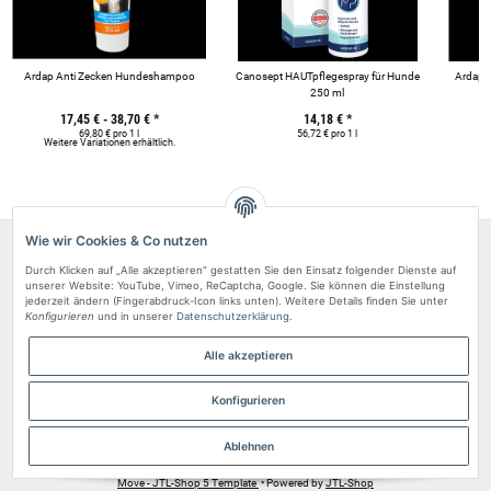
Ardap Anti Zecken Hundeshampoo
Canosept HAUTpflegespray für Hunde
Ardap 
250 ml
17,45 € -
38,70 €
*
14,18 €
*
69,80 € pro 1 l
56,72 € pro 1 l
Weitere Variationen erhältlich.
We
Wie wir Cookies & Co nutzen
Über uns
Durch Klicken auf „Alle akzeptieren“ gestatten Sie den Einsatz folgender Dienste auf
unserer Website: YouTube, Vimeo, ReCaptcha, Google. Sie können die Einstellung
Rechtliches
jederzeit ändern (Fingerabdruck-Icon links unten). Weitere Details finden Sie unter
Konfigurieren
und in unserer
Datenschutzerklärung
.
Zahlungsarten
Kundenvertrauen
Alle akzeptieren
Vertrag widerrufen
Konfigurieren
Ablehnen
* Alle Preise inkl. gesetzlicher USt. & versandkostenfrei.
Move - JTL-Shop 5 Template
• Powered by
JTL-Shop