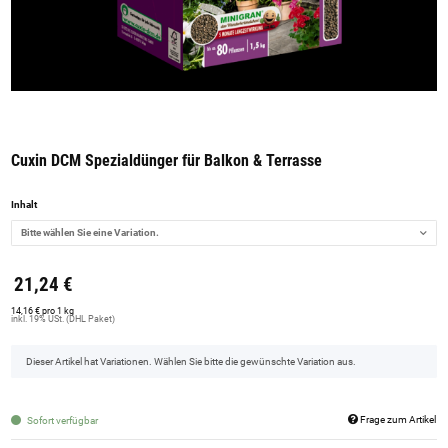
Cuxin DCM Spezialdünger für Balkon & Terrasse
Inhalt
Bitte wählen Sie eine Variation.
21,24 €
14,16 € pro 1 kg
inkl. 19% USt. (DHL Paket)
x
Dieser Artikel hat Variationen. Wählen Sie bitte die gewünschte Variation aus.
Frage zum Artikel
Sofort verfügbar