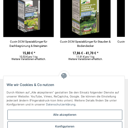
Cuxin DCM Spezialdünger für
Cuxin DCM Spezialdünger für Stauden &
Cuxin DC
Dachbegrünung & Steingärten
Bodendecker
15,80 €
*
17,86 € -
41,70 €
*
10,53 € pro 1 kg
11,91 € pro 1 kg
Weitere Variationen erhältlich.
Weitere Variationen erhältlich.
We
Wie wir Cookies & Co nutzen
Über uns
Durch Klicken auf „Alle akzeptieren“ gestatten Sie den Einsatz folgender Dienste auf
Rechtliches
unserer Website: YouTube, Vimeo, ReCaptcha, Google. Sie können die Einstellung
jederzeit ändern (Fingerabdruck-Icon links unten). Weitere Details finden Sie unter
Konfigurieren
und in unserer
Datenschutzerklärung
.
Zahlungsarten
Kundenvertrauen
Alle akzeptieren
Vertrag widerrufen
Konfigurieren