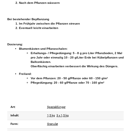
Nach dem Pflanzen wässern
Bei bestehender Bepflanzung
Im Frühjahr zwischen die Pflanzen streuen
Eventuell leicht einarbeiten
Dosierung:
Blumenkästen und Pflanzschalen:
Erhaltungs- / Pflegedüngung: 5 - 8 g pro Liter Pflanzboden, 2 Mal
pro Jahr oder einmalig 10 - 20 g/Liter Erde bei Kübelpflanzen und
Balkonkästen.
Oberflächig einarbeiten verbessert die Wirkung des Düngers.
Freiland:
Vor dem Pflanzen: 20 - 50 g/Pflanze oder 60 - 150 g/m²
Pflegedüngung: 20 - 60 g/Pflanze oder 70 - 160 g/m²
Art:
Spezialdünger
Inhalt:
1,5 kg
3 x 1,5 kg
Form:
Granulat