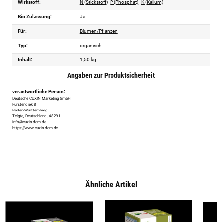
Wirkstoff:
N (Stickstoff)
P (Phosphat)
K (Kalium)
Bio Zulassung:
Ja
Für:
Blumen/Pflanzen
Typ:
organisch
Inhalt:
1,50 kg
Angaben zur Produktsicherheit
verantwortliche Person:
Deutsche CUXIN Marketing GmbH
Fürstendiek 8
Baden-Württemberg
Telgte, Deutschland, 48291
info@cuxin-dcm.de
https://www.cuxin-dcm.de
Ähnliche Artikel