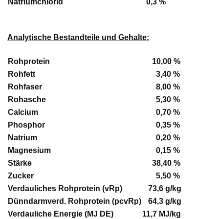
Natriumchlorid
0,3 %
Analytische Bestandteile und Gehalte:
Rohprotein
10,00 %
Rohfett
3,40 %
Rohfaser
8,00 %
Rohasche
5,30 %
Calcium
0,70 %
Phosphor
0,35 %
Natrium
0,20 %
Magnesium
0,15 %
Stärke
38,40 %
Zucker
5,50 %
Verdauliches Rohprotein (vRp)
73,6 g/kg
Dünndarmverd. Rohprotein (pcvRp)
64,3 g/kg
Verdauliche Energie (MJ DE)
11,7 MJ/kg