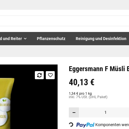
d und Reiter
Pflanzenschutz
Reinigung und Desinfektion
Eggersmann F Müsli 
40,13 €
1,34 € pro 1 kg
inkl. 7% USt. (DHL Paket)
Loading...
Komponenten werde