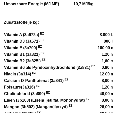
Umsetzbare Energie (MJ ME)
10,7 MJ/kg
Zusatzstoffe je kg:
EZ
Vitamin A (3a672a)
8.000 I.
EZ
Vitamin D3 (3a671)
800 I.
EZ
Vitamin E (3a700)
100,00 
EZ
Vitamin B1 (3a821)
1,20 
EZ
Vitamin B2 (3a825i)
1,60 
EZ
Vitamin B6 als Pyridoxinhydrochlorid (3a831)
0,80 
EZ
Niacin (3a314)
12,00 
EZ
Calcium-D-Panthotenat (3a841)
8,00 
EZ
Folsäure(3a316)
1,20 
EZ
Cholinchlorid (3a890)
40,00 
EZ
Eisen (3b103) (Eisen(II)sulfat, Monohydrat)
8,00 
EZ
Mangan (3b502) (Mangan(II)oxyd)
26,00 
EZ