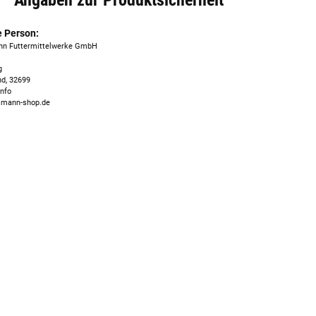
e Person:
nn Futtermittelwerke GmbH
g
nd, 32699
nfo
smann-shop.de