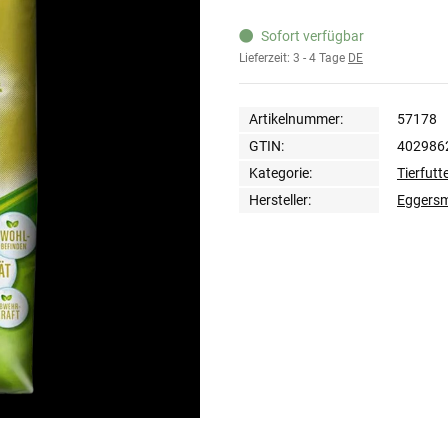
Sofort verfügbar
Lieferzeit:
3 - 4 Tage
DE
Artikelnummer:
57178
GTIN:
402986
Kategorie:
Tierfutt
Hersteller:
Eggers