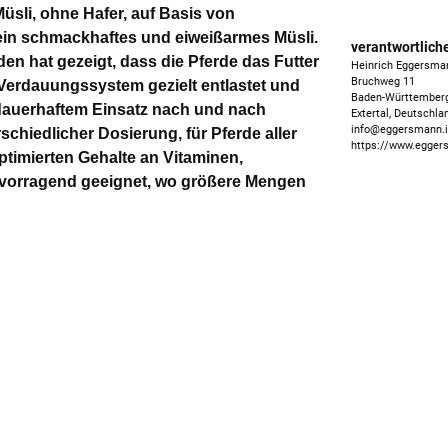
Müsli, ohne Hafer, auf Basis von
ein schmackhaftes und eiweißarmes Müsli.
verantwortlich
den hat gezeigt, dass die Pferde das Futter
Heinrich Eggersma
Bruchweg 11
Verdauungssystem gezielt entlastet und
Baden-Württember
 dauerhaftem Einsatz nach und nach
Extertal, Deutschla
info@eggersmann.i
schiedlicher Dosierung, für Pferde aller
https://www.egger
timierten Gehalte an Vitaminen,
ervorragend geeignet, wo größere Mengen