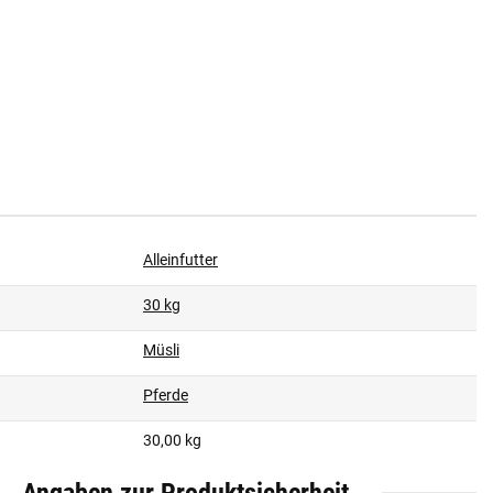
Alleinfutter
30 kg
Müsli
Pferde
30,00 kg
Angaben zur Produktsicherheit