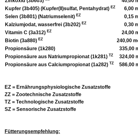
Zinkoxid (3b603)
40,00 
EZ
Kupfer (3b405) (Kupfer(II)sulfat, Pentahydrat)
6,00 
EZ
Selen (3b801) (Natriumselenit)
0,15 
EZ
Kalziumjodat, wasserfrei (3b202)
0,30 
EZ
Vitamin C (3a312)
24,00 
EZ
Biotin (3a880)
240,00 m
Propionsäure (1k280)
335,00 
TZ
Propionsäure aus Natriumpropionat (1k281)
324,00 
TZ
Propionsäure aus Calciumpropionat (1a282)
586,00 
EZ = Ernährungsphysiologische Zusatzstoffe
ZZ = Zootechnische Zusatzstoffe
TZ = Technologische Zusatzstoffe
SZ = Sensorische Zusatzstoffe
Fütterungsempfehlung: