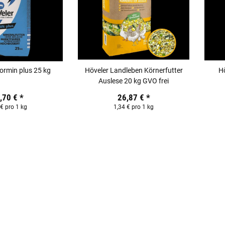
ormin plus 25 kg
Höveler Landleben Körnerfutter
Hö
Auslese 20 kg GVO frei
,70 €
*
26,87 €
*
 € pro 1 kg
1,34 € pro 1 kg