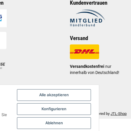
en
Kundenvertrauen
Versand
Versandkostenfrei
nur
innerhalb von Deutschland!
Alle akzeptieren
Konfigurieren
Move - JTL-Shop 5 Template
• Powered by
JTL-Shop
 Sie
Ablehnen