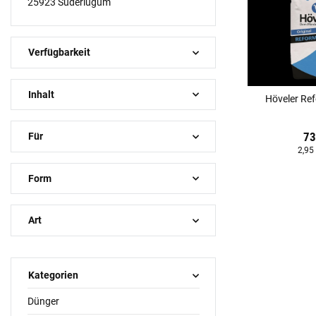
25923 Süderlügum
Verfügbarkeit
Inhalt
Höveler Ref
73
Für
2,95
Form
Art
Kategorien
Dünger