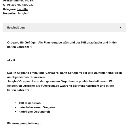
Artikelnummer:
142897
GTIN:
4037877800033
Kategorie:
Tierfutter
Hersteller:
Junghof
Beschreibung
Oregano für Geflügel. Als Futterzugabe während der Kükenaufzucht und in der
kalten Jahreszeit.
150 g
Das in Oregano enthaltene Carvacrol kann Schaderreger wie Bakterien und Viren
im Organismus reduzieren.
Junghof Oregano kann den gesamten Organismus positiv beeinflussen. Wir
empfehlen Oregano als Futterzugabe während der Kükenaufzucht und in der
kalten Jahreszeit.
100 % natürlich
naturbelassener Oregano
natürliche Gesundheit
Fütterungsempfehlung: