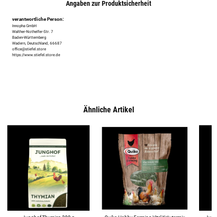
Angaben zur Produktsicherheit
verantwortliche Person:
Innopha GmbH
Walther-Nothelfer-Str. 7
Baden-Württemberg
Wadern, Deutschland, 66687
office@stiefel.store
https://www.stiefel.store.de
Ähnliche Artikel