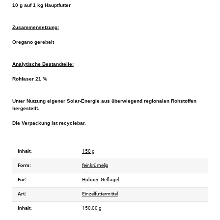
10 g auf 1 kg Hauptfutter
Zusammensetzung:
Oregano gerebelt
Analytische Bestandteile:
Rohfaser 21 %
Unter Nutzung eigener Solar-Energie aus überwiegend regionalen Rohstoffen
hergestellt.
Die Verpackung ist recyclebar.
Inhalt:
150 g
Form:
feinkrümelig
Für:
Hühner
Geflügel
Art:
Einzelfuttermittel
Inhalt:
150,00 g