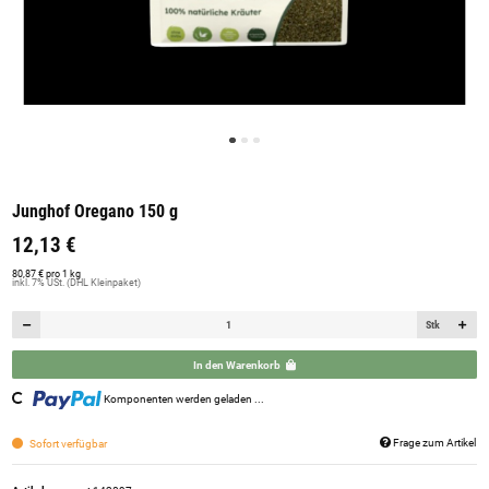
Junghof Oregano 150 g
12,13 €
80,87 € pro 1 kg
inkl. 7% USt. (DHL Kleinpaket)
Stk
In den Warenkorb
Komponenten werden geladen ...
Loading...
Frage zum Artikel
Sofort verfügbar