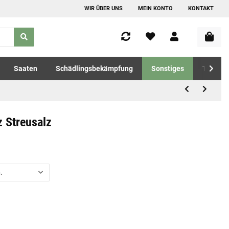
WIR ÜBER UNS
MEIN KONTO
KONTAKT
Saaten
Schädlingsbekämpfung
Sonstiges
Tierfutt
z Streusalz
.