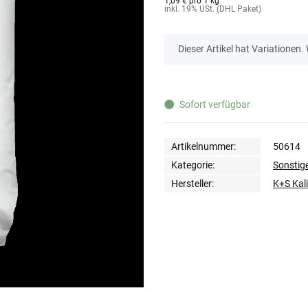
1,09 € pro 1 kg
inkl. 19% USt. (DHL Paket)
x
Dieser Artikel hat Variationen.
Sofort verfügbar
Artikelnummer:
50614
Kategorie:
Sonstig
Hersteller:
K+S Kal