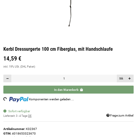
Kerbl Dressurgerte 100 cm Fiberglas, mit Handschlaufe
14,59 €
inkl. 19% USt. (DHL Paket)
Stk
In den Warenkorb
oading...
Komponenten werden geladen ...
Sofort verfügbar
Frage zum Artikel
Lieferzeit:
3 - 4 Tage
DE
Artikelnummer:
K32367
GTIN:
4018653323670