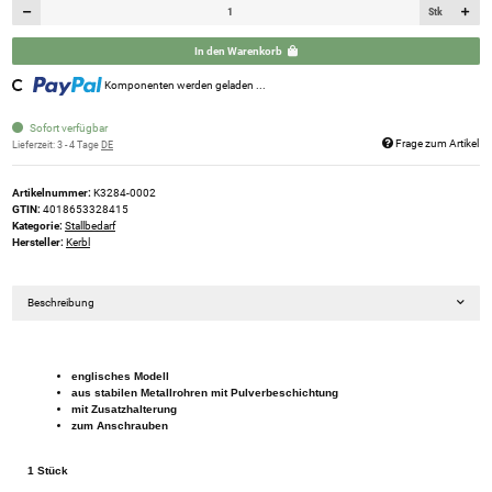
Stk
In den Warenkorb
Komponenten werden geladen ...
Loading...
Sofort verfügbar
Frage zum Artikel
Lieferzeit:
3 - 4 Tage
DE
Artikelnummer:
K3284-0002
GTIN:
4018653328415
Kategorie:
Stallbedarf
Hersteller:
Kerbl
Beschreibung
englisches Modell
aus stabilen Metallrohren mit Pulverbeschichtung
mit Zusatzhalterung
zum Anschrauben
1 Stück