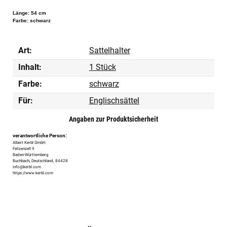
Länge: 54 cm
Farbe: schwarz
Art:
Sattelhalter
Inhalt:
1 Stück
Farbe:
schwarz
Für:
Englischsättel
Angaben zur Produktsicherheit
verantwortliche Person:
Albert Kerbl GmbH
Felizenzell 9
Baden-Württemberg
Buchbach, Deutschland, 84428
info@kerbl.com
https://www.kerbl.com