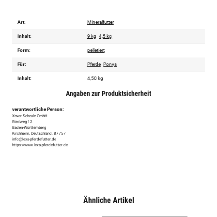
Art:
Mineralfutter
Inhalt:
9 kg
4,5 kg
Form:
pelletiert
Für:
Pferde
Ponys
Inhalt:
4,50 kg
Angaben zur Produktsicherheit
verantwortliche Person:
Xaver Scheule GmbH
Riedweg 12
Baden-Württemberg
Kirchheim, Deutschland, 87757
info@lexa-pferdefutter.de
https://www.lexa-pferdefutter.de
Ähnliche Artikel