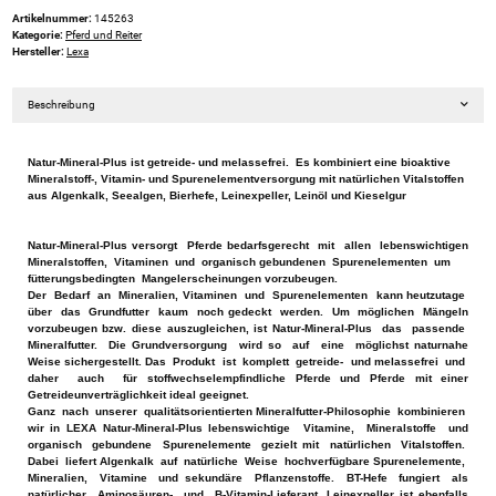
Artikelnummer:
145263
Kategorie:
Pferd und Reiter
Hersteller:
Lexa
Beschreibung
Natur-Mineral-Plus ist getreide- und melassefrei. Es kombiniert eine bioaktive
Mineralstoff-, Vitamin- und Spurenelementversorgung mit natürlichen Vitalstoffen
aus Algenkalk, Seealgen, Bierhefe, Leinexpeller, Leinöl und Kieselgur
Natur-Mineral-Plus versorgt Pferde bedarfsgerecht mit allen lebenswichtigen
Mineralstoffen, Vitaminen und organisch gebundenen Spurenelementen um
fütterungsbedingten Mangelerscheinungen vorzubeugen.
Der Bedarf an Mineralien, Vitaminen und Spurenelementen kann heutzutage
über das Grundfutter kaum noch gedeckt werden. Um möglichen Mängeln
vorzubeugen bzw. diese auszugleichen, ist Natur-Mineral-Plus das passende
Mineralfutter. Die Grundversorgung wird so auf eine möglichst naturnahe
Weise sichergestellt. Das Produkt ist komplett getreide- und melassefrei und
daher auch für stoffwechselempfindliche Pferde und Pferde mit einer
Getreideunverträglichkeit ideal geeignet.
Ganz nach unserer qualitätsorientierten Mineralfutter-Philosophie kombinieren
wir in LEXA Natur-Mineral-Plus lebenswichtige Vitamine, Mineralstoffe und
organisch gebundene Spurenelemente gezielt mit natürlichen Vitalstoffen.
Dabei liefert Algenkalk auf natürliche Weise hochverfügbare Spurenelemente,
Mineralien, Vitamine und sekundäre Pflanzenstoffe. BT-Hefe fungiert als
natürlicher Aminosäuren- und B-Vitamin-Lieferant. Leinexpeller ist ebenfalls