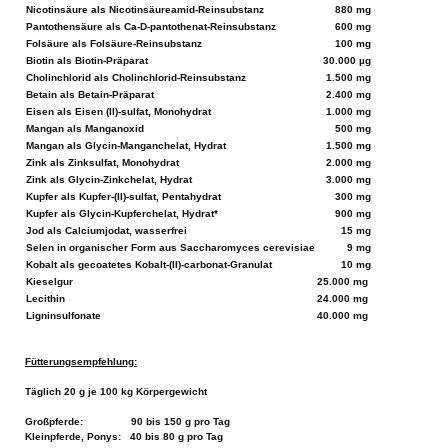
Nicotinsäure als Nicotinsäureamid-Reinsubstanz
880 mg
Pantothensäure als Ca-D-pantothenat-Reinsubstanz
600 mg
Folsäure als Folsäure-Reinsubstanz
100 mg
Biotin als Biotin-Präparat
30.000 µg
Cholinchlorid als Cholinchlorid-Reinsubstanz
1.500 mg
Betain als Betain-Präparat
2.400 mg
Eisen als Eisen (II)-sulfat, Monohydrat
1.000 mg
Mangan als Manganoxid
500 mg
Mangan als Glycin-Manganchelat, Hydrat
1.500 mg
Zink als Zinksulfat, Monohydrat
2.000 mg
Zink als Glycin-Zinkchelat, Hydrat
3.000 mg
Kupfer als Kupfer-(II)-sulfat, Pentahydrat
300 mg
Kupfer als Glycin-Kupferchelat, Hydrat*
900 mg
Jod als Calciumjodat, wasserfrei
15 mg
Selen in organischer Form aus Saccharomyces cerevisiae
9 mg
Kobalt als gecoatetes Kobalt-(II)-carbonat-Granulat
10 mg
Kieselgur
25.000 mg
Lecithin
24.000 mg
Ligninsulfonate
40.000 mg
Fütterungsempfehlung:
Täglich 20 g je 100 kg Körpergewicht
Großpferde: 90 bis 150 g pro Tag
Kleinpferde, Ponys: 40 bis 80 g pro Tag