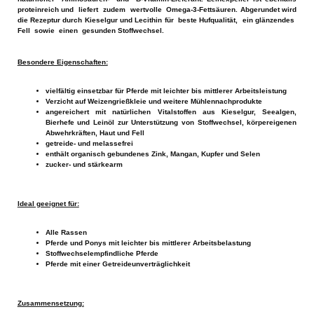
proteinreich und liefert zudem wertvolle Omega-3-Fettsäuren. Abgerundet wird
die Rezeptur durch Kieselgur und Lecithin für beste Hufqualität, ein glänzendes
Fell sowie einen gesunden Stoffwechsel.
Besondere Eigenschaften:
vielfältig einsetzbar für Pferde mit leichter bis mittlerer Arbeitsleistung
Verzicht auf Weizengrießkleie und weitere Mühlennachprodukte
angereichert mit natürlichen Vitalstoffen aus Kieselgur, Seealgen,
Bierhefe und Leinöl zur Unterstützung von Stoffwechsel, körpereigenen
Abwehrkräften, Haut und Fell
getreide- und melassefrei
enthält organisch gebundenes Zink, Mangan, Kupfer und Selen
zucker- und stärkearm
Ideal geeignet für:
Alle Rassen
Pferde und Ponys mit leichter bis mittlerer Arbeitsbelastung
Stoffwechselempfindliche Pferde
Pferde mit einer Getreideunverträglichkeit
Zusammensetzung: