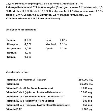
16,7 % Monocalciumphosphat, 14,5 % kohles. Algenkalk, 9,7 %
Leinexpellerfeinmehl, 7,5 % Wiesengrün (Gras, getrocknet), 7,2 % Meersalz, 4,5
% Biertreber, 3,0 % Bierhefe, 2,6 % Seealgenmehl, 2,6 % Magnesiumoxid, 1,1 %
Rapsöl, 1,0 % Leinöl, 0,5 % Zimtrinde, 0,5 % Magnesiumfumarat, 0,3 %
Calciumcarbonat, 0,3 % Pflanzenfett (Kokos)
Analytische Bestandteile:
Calcium
8,0 %
Lysin
0,3 %
Phosphor
4,0 %
Methionin
0,1 %
Magnesium
2,0 %
Cystin
0,1 %
Natrium
3,0 %
Kalium
0,5 %
Zusatzstoffe je kg:
Vitamin A als Vitamin A-Präparat
250.000 I.E.
Vitamin D3
15.000 I.E.
Vitamin E als Alpha Tocopherol-Acetat
5.000 mg
Vitamin C als L(+)-Ascorbinsäure-Reinsubstanz
5.000 mg
Vitamin B1 als Thiaminmononitrat-Reinsubstanz
300 mg
Vitamin B2 als Riboflavin-Reinsubstanz
150 mg
Vitamin B6 als Pyridoxol-hydrochlorid-Reinsubstanz
150 mg
Vitamin B 12
1.200 µg