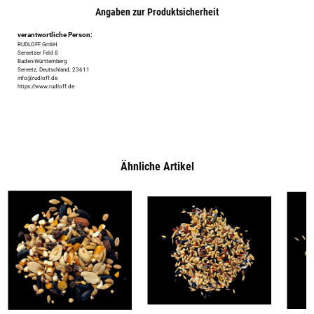
Angaben zur Produktsicherheit
verantwortliche Person:
RUDLOFF GmbH
Sereetzer Feld 8
Baden-Württemberg
Sereetz, Deutschland, 23611
info@rudloff.de
https://www.rudloff.de
Ähnliche Artikel