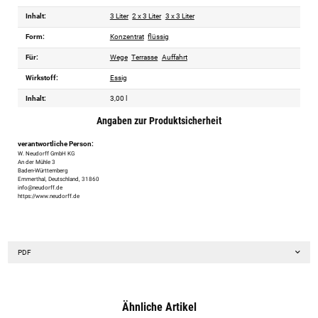
Inhalt:
3 Liter
2 x 3 Liter
3 x 3 Liter
Form:
Konzentrat
flüssig
Für:
Wege
Terrasse
Auffahrt
Wirkstoff:
Essig
Inhalt:
3,00 l
Angaben zur Produktsicherheit
verantwortliche Person:
W. Neudorff GmbH KG
An der Mühle 3
Baden-Württemberg
Emmerthal, Deutschland, 31860
info@neudorff.de
https://www.neudorff.de
PDF
Ähnliche Artikel