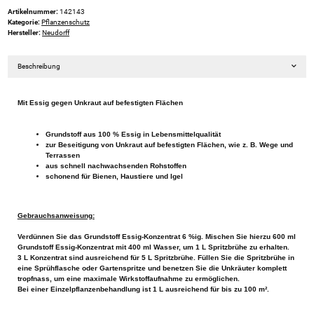
Artikelnummer:
142143
Kategorie:
Pflanzenschutz
Hersteller:
Neudorff
Beschreibung
Mit Essig gegen Unkraut auf befestigten Flächen
Grundstoff aus 100 % Essig in Lebensmittelqualität
zur Beseitigung von Unkraut auf befestigten Flächen, wie z. B. Wege und
Terrassen
aus schnell nachwachsenden Rohstoffen
schonend für Bienen, Haustiere und Igel
Gebrauchsanweisung:
Verdünnen Sie das
Grundstoff Essig
-Konzentrat 6 %ig. Mischen Sie hierzu 600 ml
Grundstoff Essig
-Konzentrat mit 400 ml Wasser, um 1 L Spritzbrühe zu erhalten.
3 L Konzentrat sind ausreichend für 5 L Spritzbrühe. Füllen Sie die Spritzbrühe in
eine Sprühflasche oder Gartenspritze und benetzen Sie die Unkräuter komplett
tropfnass, um eine maximale Wirkstoffaufnahme zu ermöglichen.
Bei einer Einzelpflanzenbehandlung ist 1 L ausreichend für bis zu 100 m².