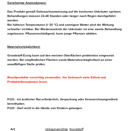
Genehmigte Anwendungen:
Das Produkt gemäß Gebrauchsanweisung auf die trockenen Unkräuter spritzen.
Behandlungen müssen 24-48 Stunden oder länger nach Regen durchgeführt
werden.
Bei höheren Temperaturen (> 20 °C) und sonnigem Wetter wird die Wirkung
schneller sichtbar. Bei Wiederaustrieb der Unkräuter ist eine zweite Behandlung
zugelassen. Pflanzenschädigend, kann junge Pflanzen abtöten.
Materialverträglichkeit:
Grundstoff Essig kann auf den meisten Oberflächen problemlos eingesetzt
werden. Bei empfindlichen Flächen vorab Materialverträglichkeit an einer
unauffälligen Stelle prüfen.
Biozidprodukte vorsichtig verwenden. Vor Gebrauch stets Etikett und
Produktinformationen lesen.
P101 - Ist ärztlicher Rat erforderlich, Verpackung oder Kennzeichnungsetikett
bereithalten.
P102 - Darf nicht in die Hände von Kindern gelangen.
Art:
Unkrautvernichter
Grundstoff