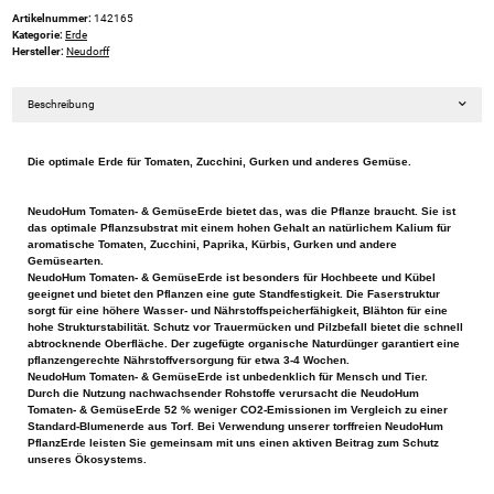
Artikelnummer:
142165
Kategorie:
Erde
Hersteller:
Neudorff
Beschreibung
Die optimale Erde für Tomaten, Zucchini, Gurken und anderes Gemüse.
NeudoHum Tomaten- & GemüseErde bietet das, was die Pflanze braucht. Sie ist
das optimale Pflanzsubstrat mit einem hohen Gehalt an natürlichem Kalium für
aromatische Tomaten, Zucchini, Paprika, Kürbis, Gurken und andere
Gemüsearten.
NeudoHum Tomaten- & GemüseErde ist besonders für Hochbeete und Kübel
geeignet und bietet den Pflanzen eine gute Standfestigkeit. Die Faserstruktur
sorgt für eine höhere Wasser- und Nährstoffspeicherfähigkeit, Blähton für eine
hohe Strukturstabilität. Schutz vor Trauermücken und Pilzbefall bietet die schnell
abtrocknende Oberfläche. Der zugefügte organische Naturdünger garantiert eine
pflanzengerechte Nährstoffversorgung für etwa 3-4 Wochen.
NeudoHum Tomaten- & GemüseErde ist unbedenklich für Mensch und Tier.
Durch die Nutzung nachwachsender Rohstoffe verursacht die NeudoHum
Tomaten- & GemüseErde 52 % weniger CO2-Emissionen im Vergleich zu einer
Standard-Blumenerde aus Torf. Bei Verwendung unserer torffreien NeudoHum
PflanzErde leisten Sie gemeinsam mit uns einen aktiven Beitrag zum Schutz
unseres Ökosystems.