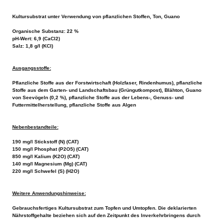
Kultursubstrat unter Verwendung von pflanzlichen Stoffen, Ton, Guano
Organische Substanz: 22 %
pH-Wert: 6,9 (CaCl2)
Salz: 1,8 g/l (KCl)
Ausgangsstoffe:
Pflanzliche Stoffe aus der Forstwirtschaft (Holzfaser, Rindenhumus), pflanzliche
Stoffe aus dem Garten- und Landschaftsbau (Grüngutkompost), Blähton, Guano
von Seevögeln (0,2 %), pflanzliche Stoffe aus der Lebens-, Genuss- und
Futtermittelherstellung, pflanzliche Stoffe aus Algen
Nebenbestandteile:
190 mg/l Stickstoff (N) (CAT)
150 mg/l Phosphat (P2O5) (CAT)
850 mg/l Kalium (K2O) (CAT)
140 mg/l Magnesium (Mg) (CAT)
220 mg/l Schwefel (S) (H2O)
Weitere Anwendungshinweise:
Gebrauchsfertiges Kultursubstrat zum Topfen und Umtopfen. Die deklarierten
Nährstoffgehalte beziehen sich auf den Zeitpunkt des Inverkehrbringens durch