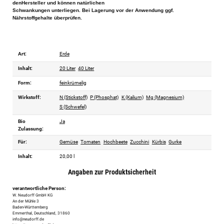
denHersteller und können natürlichen
Schwankungen unterliegen. Bei Lagerung vor der Anwendung ggf.
Nährstoffgehalte überprüfen.
Art:
Erde
Inhalt:
20 Liter
40 Liter
Form:
feinkrümelig
Wirkstoff:
N (Stickstoff)
P (Phosphat)
K (Kalium)
Mg (Magnesium)
S (Schwefel)
Bio
Ja
Zulassung:
Für:
Gemüse
Tomaten
Hochbeete
Zucchini
Kürbis
Gurke
Inhalt:
20,00 l
Angaben zur Produktsicherheit
verantwortliche Person:
W. Neudorff GmbH KG
An der Mühle 3
Baden-Württemberg
Emmerthal, Deutschland, 31860
info@neudorff.de