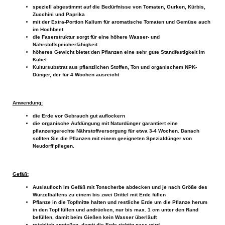
speziell abgestimmt auf die Bedürfnisse von Tomaten, Gurken, Kürbis,
Zucchini und Paprika
mit der Extra-Portion Kalium für aromatische Tomaten und Gemüse auch
im Hochbeet
die Faserstruktur sorgt für eine höhere Wasser- und
Nährstoffspeicherfähigkeit
höheres Gewicht bietet den Pflanzen eine sehr gute Standfestigkeit im
Kübel
Kultursubstrat aus pflanzlichen Stoffen, Ton und organischem NPK-
Dünger, der für 4 Wochen ausreicht
Anwendung:
die Erde vor Gebrauch gut auflockern
die organische Aufdüngung mit Naturdünger garantiert eine
pflanzengerechte Nährstoffversorgung für etwa 3-4 Wochen. Danach
sollten Sie die Pflanzen mit einem geeigneten Spezialdünger von
Neudorff pflegen.
Gefäß:
Auslaufloch im Gefäß mit Tonscherbe abdecken und je nach Größe des
Wurzelballens zu einem bis zwei Drittel mit Erde füllen
Pflanze in die Topfmitte halten und restliche Erde um die Pflanze herum
in den Topf füllen und andrücken, nur bis max. 1 cm unter den Rand
befüllen, damit beim Gießen kein Wasser überläuft
reichlich angießen, damit die Erde richtig nass wird.