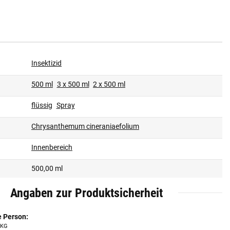
Insektizid
500 ml
3 x 500 ml
2 x 500 ml
flüssig
Spray
Chrysanthemum cineraniaefolium
Innenbereich
500,00 ml
Angaben zur Produktsicherheit
e Person:
 KG