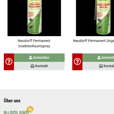
Neudorff Permanent
Neudorff Permanent Unge
InsektenRaumspray
Anmelden
Anmeld
Kontakt
Konta
Über uns