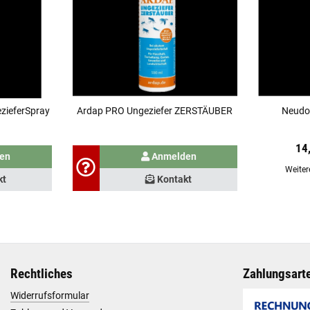
zieferSpray
Ardap PRO Ungeziefer ZERSTÄUBER
Neudo
14
en
Anmelden
Weiter
kt
Kontakt
Rechtliches
Zahlungsart
Widerrufsformular