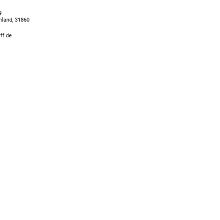
g
hland, 31860
ff.de