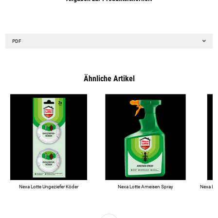
PDF
Ähnliche Artikel
Nexa Lotte Ungeziefer Köder
Nexa Lotte Ameisen Spray
Nexa Lo