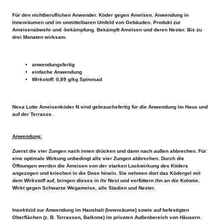
Für den nichtberuflichen Anwender. Köder gegen Ameisen. Anwendung in
Innenräumen und im unmittelbaren Umfeld von Gebäuden. Produkt zur
Ameisenabwehr und -bekämpfung. Bekämpft Ameisen und deren Nester. Bis zu
drei Monaten wirksam.
anwendungsfertig
einfache Anwendung
Wirkstoff: 0,89 g/kg Spinosad
Nexa Lotte Ameisenköder N sind gebrauchsfertig für die Anwendung im Haus und
auf der Terrasse.
Anwendung:
Zuerst die vier Zungen nach innen drücken und dann nach außen abbrechen. Für
eine optimale Wirkung unbedingt alle vier Zungen abbrechen. Durch die
Öffnungen werden die Ameisen von der starken Lockwirkung des Köders
angezogen und kriechen in die Dose hinein. Sie nehmen dort das Ködergel mit
dem Wirkstoff auf, bringen dieses in ihr Nest und verfüttern ihn an die Kolonie.
Wirkt gegen Schwarze Wegameise, alle Stadien und Nester.
Insektizid zur Anwendung im Haushalt (Innenräume) sowie auf befestigten
Oberflächen (z. B. Terrassen, Balkone) im privaten Außenbereich von Häusern.