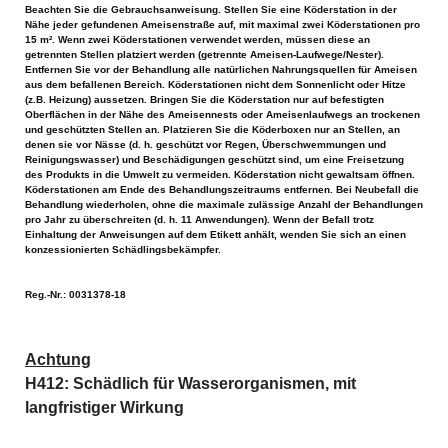
Beachten Sie die Gebrauchsanweisung. Stellen Sie eine Köderstation in der
Nähe jeder gefundenen Ameisenstraße auf, mit maximal zwei Köderstationen pro
15 m². Wenn zwei Köderstationen verwendet werden, müssen diese an
getrennten Stellen platziert werden (getrennte Ameisen-Laufwege/Nester).
Entfernen Sie vor der Behandlung alle natürlichen Nahrungsquellen für Ameisen
aus dem befallenen Bereich. Köderstationen nicht dem Sonnenlicht oder Hitze
(z.B. Heizung) aussetzen. Bringen Sie die Köderstation nur auf befestigten
Oberflächen in der Nähe des Ameisennests oder Ameisenlaufwegs an trockenen
und geschützten Stellen an. Platzieren Sie die Köderboxen nur an Stellen, an
denen sie vor Nässe (d. h. geschützt vor Regen, Überschwemmungen und
Reinigungswasser) und Beschädigungen geschützt sind, um eine Freisetzung
des Produkts in die Umwelt zu vermeiden. Köderstation nicht gewaltsam öffnen.
Köderstationen am Ende des Behandlungszeitraums entfernen. Bei Neubefall die
Behandlung wiederholen, ohne die maximale zulässige Anzahl der Behandlungen
pro Jahr zu überschreiten (d. h. 11 Anwendungen). Wenn der Befall trotz
Einhaltung der Anweisungen auf dem Etikett anhält, wenden Sie sich an einen
konzessionierten Schädlingsbekämpfer.
Reg.-Nr.: 0031378-18
Achtung
H412: Schädlich für Wasserorganismen, mit 
langfristiger Wirkung