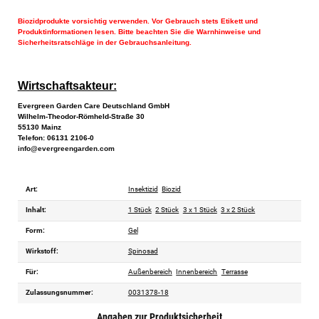
Biozidprodukte vorsichtig verwenden. Vor Gebrauch stets Etikett und
Produktinformationen lesen. Bitte beachten Sie die Warnhinweise und
Sicherheitsratschläge in der Gebrauchsanleitung.
Wirtschaftsakteur:
Evergreen Garden Care Deutschland GmbH
Wilhelm-Theodor-Römheld-Straße 30
55130 Mainz
Telefon: 06131 2106-0
info@evergreengarden.com
Art:
Insektizid
Biozid
Inhalt:
1 Stück
2 Stück
3 x 1 Stück
3 x 2 Stück
Form:
Gel
Wirkstoff:
Spinosad
Für:
Außenbereich
Innenbereich
Terrasse
Zulassungsnummer:
0031378-18
Angaben zur Produktsicherheit