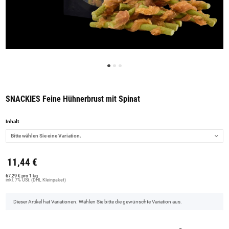
SNACKIES Feine Hühnerbrust mit Spinat
Inhalt
Bitte wählen Sie eine Variation.
11,44 €
67,29 € pro 1 kg
inkl. 7% USt. (DHL Kleinpaket)
x
Dieser Artikel hat Variationen. Wählen Sie bitte die gewünschte Variation aus.