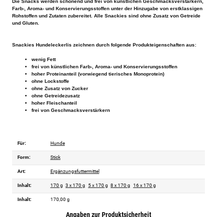
Die Snacks werden schonend und frei von künstlichen Geschmacksverstärkern,
Farb-, Aroma- und Konservierungsstoffen unter der Hinzugabe von erstklassigen
Rohstoffen und Zutaten zubereitet. Alle Snackies sind ohne Zusatz von Getreide
und Gluten.
Snackies Hundeleckerlis zeichnen durch folgende Produkteigenschaften aus:
wenig Fett
frei von künstlichen Farb-, Aroma- und Konservierungsstoffen
hoher Proteinanteil (vorwiegend tierisches Monoprotein)
ohne Lockstoffe
ohne Zusatz von Zucker
ohne Getreidezusatz
hoher Fleischanteil
frei von Geschmacksverstärkern
Für:
Hunde
Form:
Stick
Art:
Ergänzungsfuttermittel
Inhalt:
170 g
3 x 170 g
5 x 170 g
8 x 170 g
16 x 170 g
Inhalt:
170,00 g
Angaben zur Produktsicherheit