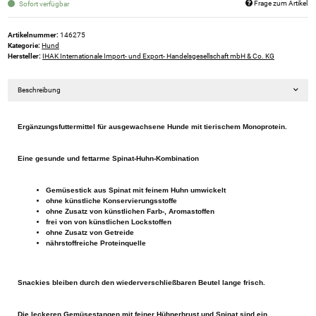
Frage zum Artikel
Sofort verfügbar
Artikelnummer:
146275
Kategorie:
Hund
Hersteller:
IHAK Internationale Import- und Export- Handelsgesellschaft mbH & Co. KG
Beschreibung
Ergänzungsfuttermittel für ausgewachsene Hunde mit tierischem Monoprotein.
Eine gesunde und fettarme Spinat-Huhn-Kombination
Gemüsestick aus Spinat mit feinem Huhn umwickelt
ohne künstliche Konservierungsstoffe
ohne Zusatz von künstlichen Farb-, Aromastoffen
frei von von künstlichen Lockstoffen
ohne Zusatz von Getreide
nährstoffreiche Proteinquelle
Snackies bleiben durch den wiederverschließbaren Beutel lange frisch.
Die leckeren Gemüsestangen mit feiner Hühnerbrust und Spinat sind ein