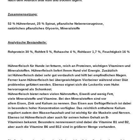
Nach dem Anbruch bitte kühl und trocken lagern.
Zusammensetzung:
52 % Hühnerbrust, 25 % Spinat, pflanzliche Nebenerzeugnisse,
natürliches pflanzliches Glycerin, Mineralstoffe
Analytische Bestandteile:
Rohprotein 30 %, Rohfett 5 %, Rohasche 4 %, Rohfaser 1,7 %, Feuchtigkeit 16 %
Hühnerfleisch für Hunde ist fettarm, reich an Proteinen, wichtigen Vitaminen und
Mineralstoffen. Hühnerfleisch liefert Ihrem Hund viel Energie. Zusätzlich
ist Hühnerfleisch dabei sehr gut verdaulich und hilft bei empfindlichen Magen.
Ferner kann Hühnerfleisch bei übergewichtigem Vierbeiner während einer Diät
problemlos gefüttert werden. Ebenso eignet sich die Leckerlis vom Huhn
hervorragend als Schonkost.
Hühnerfleisch bietet neben vielen Nährstoffen, Eiweiß und wenig Fett,
viele Mineralstoffe und Vitamine. Bei den Mineralstoffen sind vor
allem Eisen, Zink und Kalium zu nennen. Das Eisen aus Geflügelfleisch ist dabei
in besonders hoher Konzentration verfügbar. Das reichlich enthaltene Kalium
reguliert zudem den Wasserhaushalt und ist wichtig für die Muskeln und Nerven.
Ebenso ist Hühnerfleisch aber auch für seinen hohen Gehalt an B-
Vitaminen bekannt. Besonders nennenswert sind dabei die Vitamine B1 und B2,
aber auch die Vitamine B6 und B12 sind in größerer Menge vorhanden.