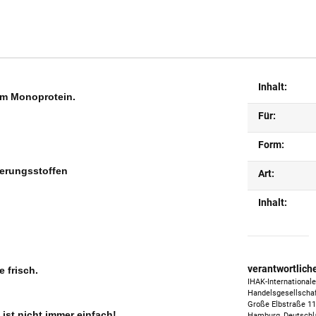
Inhalt:
em Monoprotein.
Für:
Form:
ierungsstoffen
Art:
Inhalt:
verantwortlich
 frisch.
IHAK-Internationale
Handelsgesellscha
Große Elbstraße 1
ist nicht immer einfach!
Hamburg, Deutschl