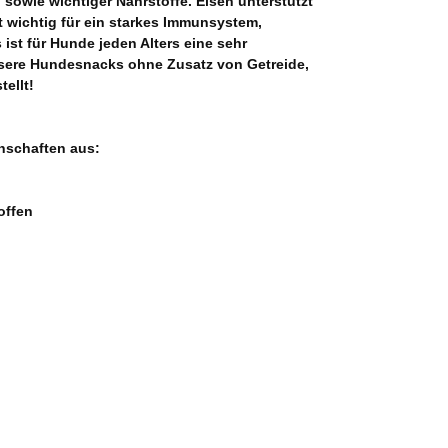
 sowie wichtiger Nährstoffe. Eisen unterstützt
 wichtig für ein starkes Immunsystem,
ist für Hunde jeden Alters eine sehr
nsere Hundesnacks ohne Zusatz von Getreide,
ellt!
nschaften aus:
offen