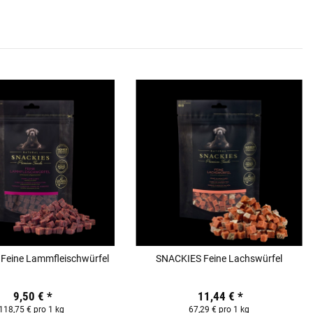
Feine Lammfleischwürfel
SNACKIES Feine Lachswürfel
9,50 €
*
11,44 €
*
118,75 € pro 1 kg
67,29 € pro 1 kg