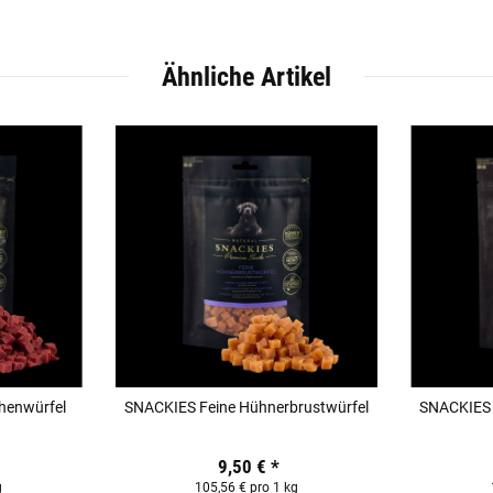
Ähnliche Artikel
henwürfel
SNACKIES Feine Hühnerbrustwürfel
SNACKIES 
9,50 €
*
g
105,56 € pro 1 kg