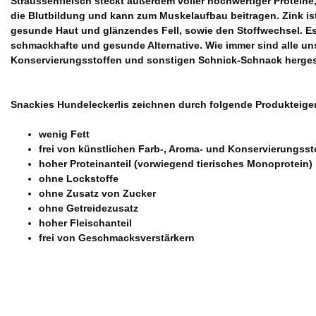
Straussenfleisch steckt außerdem voller hochwertiger Proteine,
die Blutbildung und kann zum Muskelaufbau beitragen. Zink ist
gesunde Haut und glänzendes Fell, sowie den Stoffwechsel. Es 
schmackhafte und gesunde Alternative. Wie immer sind alle u
Konservierungsstoffen und sonstigen Schnick-Schnack hergest
Snackies Hundeleckerlis zeichnen durch folgende Produkteige
wenig Fett
frei von künstlichen Farb-, Aroma- und Konservierungsst
hoher Proteinanteil (vorwiegend tierisches Monoprotein)
ohne Lockstoffe
ohne Zusatz von Zucker
ohne Getreidezusatz
hoher Fleischanteil
frei von Geschmacksverstärkern