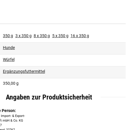
350 g
3 x 350 g
8 x 350 g
5 x 350 g
16 x 350 g
Hunde
Würfel
Ergänzungsfuttermittel
350,00 g
Angaben zur Produktsicherheit
e Person:
 Import- & Export-
ft mbH & Co. KG
17
and, 22767