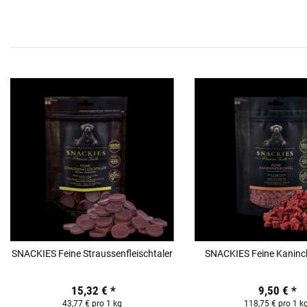
SNACKIES Feine Straussenfleischtaler
SNACKIES Feine Kaninc
15,32 €
*
9,50 €
*
43,77 € pro 1 kg
118,75 € pro 1 k