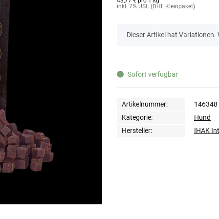
43,77 € pro 1 kg
inkl. 7% USt. (DHL Kleinpaket)
x
Dieser Artikel hat Variationen.
Sofort verfügbar
Artikelnummer:
146348
Kategorie:
Hund
Hersteller:
IHAK In