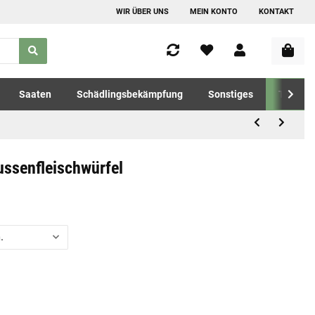
WIR ÜBER UNS
MEIN KONTO
KONTAKT
Saaten
Schädlingsbekämpfung
Sonstiges
Tierfutt
ssenfleischwürfel
.