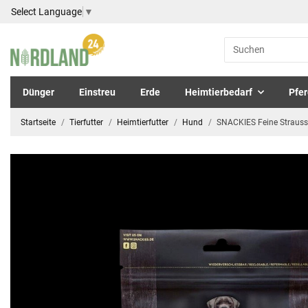
Select Language
▼
Dünger
Einstreu
Erde
Heimtierbedarf
Pfer
Startseite
Tierfutter
Heimtierfutter
Hund
SNACKIES Feine Strauss