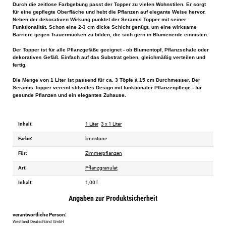
Durch die zeitlose Farbgebung passt der Topper zu vielen Wohnstilen. Er sorgt
für eine gepflegte Oberfläche und hebt die Pflanzen auf elegante Weise hervor.
Neben der dekorativen Wirkung punktet der Seramis Topper mit seiner
Funktionalität. Schon eine 2-3 cm dicke Schicht genügt, um eine wirksame
Barriere gegen Trauermücken zu bilden, die sich gern in Blumenerde einnisten.
Der Topper ist für alle Pflanzgefäße geeignet - ob Blumentopf, Pflanzschale oder
dekoratives Gefäß. Einfach auf das Substrat geben, gleichmäßig verteilen und
fertig.
Die Menge von 1 Liter ist passend für ca. 3 Töpfe à 15 cm Durchmesser. Der
Seramis Topper vereint stilvolles Design mit funktionaler Pflanzenpflege - für
gesunde Pflanzen und ein elegantes Zuhause.
Inhalt:
1 Liter
3 x 1 Liter
Farbe:
limestone
Für:
Zimmerpflanzen
Art:
Pflanzgranulat
Inhalt:
1,00 l
Angaben zur Produktsicherheit
verantwortliche Person:
Westland Deutschland GmbH