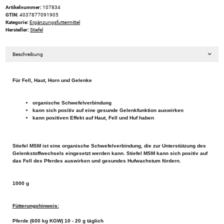
Artikelnummer:
107834
GTIN:
4037877091905
Kategorie:
Ergänzungsfuttermittel
Hersteller:
Stiefel
Beschreibung
Für Fell, Haut, Horn und Gelenke
organische Schwefelverbindung
kann sich positiv auf eine gesunde Gelenkfunktion auswirken
kann positiven Effekt auf Haut, Fell und Huf haben
Stiefel MSM ist eine organische Schwefelverbindung, die zur Unterstützung des
Gelenkstoffwechsels eingesetzt werden kann. Stiefel MSM kann sich positiv auf
das Fell des Pferdes auswirken und gesundes Hufwachstum fördern.
1000 g
Fütterungshinweis:
Pferde (600 kg KGW) 10 - 20 g täglich