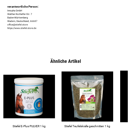
verantwortliche Person:
Innopha GmbH
Walther-Nothelfer-Str. 7
Baden-Württemberg
Wadern, Deutschland, 66687
office@stiefel.store
https://www.stiefel.store.de
Ähnliche Artikel
Stiefel E-Plus PULVER 1 kg
Stiefel Teufelskralle geschnitten 1 kg