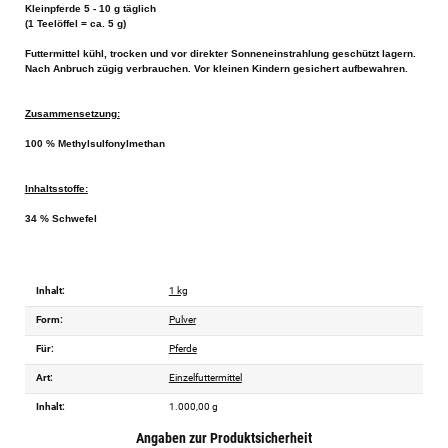
Kleinpferde 5 - 10 g täglich
(1 Teelöffel = ca. 5 g)
Futtermittel kühl, trocken und vor direkter Sonneneinstrahlung geschützt lagern.
Nach Anbruch zügig verbrauchen. Vor kleinen Kindern gesichert aufbewahren.
Zusammensetzung:
100 % Methylsulfonylmethan
Inhaltsstoffe:
34 % Schwefel
Inhalt:
1 kg
Form:
Pulver
Für:
Pferde
Art:
Einzelfuttermittel
Inhalt:
1.000,00 g
Angaben zur Produktsicherheit