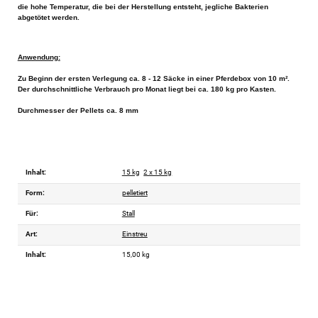
die hohe Temperatur, die bei der Herstellung entsteht, jegliche Bakterien
abgetötet werden.
Anwendung:
Zu Beginn der ersten Verlegung ca. 8 - 12 Säcke in einer Pferdebox von 10 m².
Der durchschnittliche Verbrauch pro Monat liegt bei ca. 180 kg pro Kasten.
Durchmesser der Pellets ca. 8 mm
Inhalt:
15 kg
2 x 15 kg
Form:
pelletiert
Für:
Stall
Art:
Einstreu
Inhalt:
15,00 kg