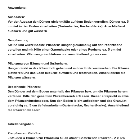
Anwendung:
Aussaaten:
Vor der Aussaat den Dünger gleichmäßig auf dem Boden verteilen. Dünger ca. 5
cm tief in den Boden einarbeiten (Gartenhacke, Rechen/Harke). Anschließend
aussäen und gut wässern.
Neupflanzung:
Kleine und wurzelnackte Pflanzen: Dünger gleichmäßig auf der Pflanzfläche
verteilen und mit Hilfe einer Gartenhacke oder eines Rechens ca. 5 cm tief
einarbeiten. Pflanzung durchführen und anschließend gut wässern.
Pflanzung von Bäumen und Sträuchern:
Dünger direkt in das Pflanzloch geben und mit der Erde vermischen. Die Pflanze
platzieren und das Loch mit Erde auffüllen und festdrücken. Anschließend die
Pflanzen wässern.
Bestehende Pflanzen:
Den Dünger auf dem Boden unterhalb der Pflanzen bzw. um die Pflanzen herum
verteilen. Bitte den gesamten Wurzelbereich erfassen. Dieser entspricht in etwa
dem Pflanzendurchmesser. Nun den Boden leicht auflockern und das Granulat
vorsichtig ca. 5 cm tief einarbeiten (Gartenhacke, Rechen/Harke). Anschließend
die Pflanzen wässern.
Tabellenangaben.
Zierpflanzen, Gehölze:
- Stauden & Blumen zur Pflanzung 50-75 g/mg²; Bestehende Pflanzen - 2 x pro