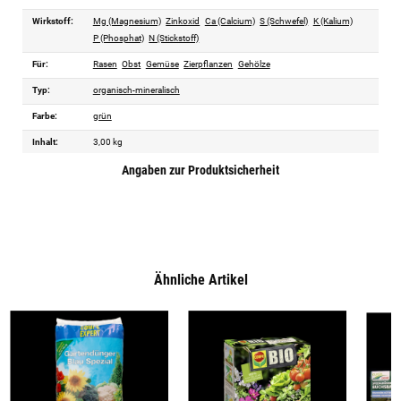
Wirkstoff:
Mg (Magnesium)
Zinkoxid
Ca (Calcium)
S (Schwefel)
K (Kalium)
P (Phosphat)
N (Stickstoff)
Für:
Rasen
Obst
Gemüse
Zierpflanzen
Gehölze
Typ:
organisch-mineralisch
Farbe:
grün
Inhalt:
3,00 kg
Angaben zur Produktsicherheit
Ähnliche Artikel