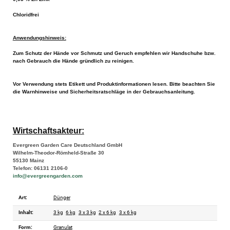
Chloridfrei
Anwendungshinweis:
Zum Schutz der Hände vor Schmutz und Geruch empfehlen wir Handschuhe bzw.
nach Gebrauch die Hände gründlich zu reinigen.
Vor Verwendung stets Etikett und Produktinformationen lesen. Bitte beachten Sie
die Warnhinweise und Sicherheitsratschläge in der Gebrauchsanleitung.
Wirtschaftsakteur:
Evergreen Garden Care Deutschland GmbH
Wilhelm-Theodor-Römheld-Straße 30
55130 Mainz
Telefon: 06131 2106-0
info@evergreengarden.com
Art:
Dünger
Inhalt:
3 kg
6 kg
3 x 3 kg
2 x 6 kg
3 x 6 kg
Form:
Granulat