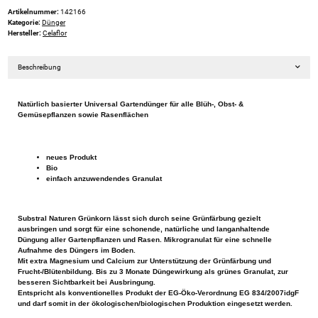
Artikelnummer:
142166
Kategorie:
Dünger
Hersteller:
Celaflor
Beschreibung
Natürlich basierter Universal Gartendünger für alle Blüh-, Obst- &
Gemüsepflanzen sowie Rasenflächen
neues Produkt
Bio
einfach anzuwendendes Granulat
Substral Naturen Grünkorn lässt sich durch seine Grünfärbung gezielt
ausbringen und sorgt für eine schonende, natürliche und langanhaltende
Düngung aller Gartenpflanzen und Rasen. Mikrogranulat für eine schnelle
Aufnahme des Düngers im Boden.
Mit extra Magnesium und Calcium zur Unterstützung der Grünfärbung und
Frucht-/Blütenbildung. Bis zu 3 Monate Düngewirkung als grünes Granulat, zur
besseren Sichtbarkeit bei Ausbringung.
Entspricht als konventionelles Produkt der EG-Öko-Verordnung EG 834/2007idgF
und darf somit in der ökologischen/biologischen Produktion eingesetzt werden.