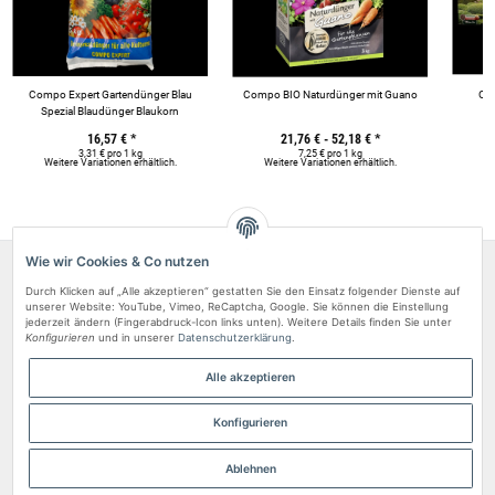
Compo Expert Gartendünger Blau
Compo BIO Naturdünger mit Guano
Cux
Spezial Blaudünger Blaukorn
16,57 €
*
21,76 € -
52,18 €
*
3,31 € pro 1 kg
7,25 € pro 1 kg
Weitere Variationen erhältlich.
Weitere Variationen erhältlich.
We
Wie wir Cookies & Co nutzen
Über uns
Durch Klicken auf „Alle akzeptieren“ gestatten Sie den Einsatz folgender Dienste auf
Rechtliches
unserer Website: YouTube, Vimeo, ReCaptcha, Google. Sie können die Einstellung
jederzeit ändern (Fingerabdruck-Icon links unten). Weitere Details finden Sie unter
Konfigurieren
und in unserer
Datenschutzerklärung
.
Zahlungsarten
Kundenvertrauen
Alle akzeptieren
Vertrag widerrufen
Konfigurieren
Ablehnen
* Alle Preise inkl. gesetzlicher USt. & versandkostenfrei.