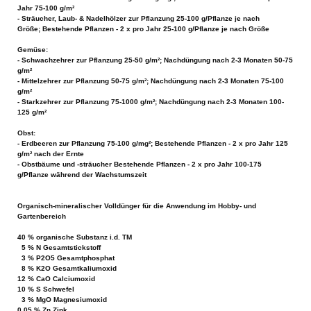
Jahr 75-100 g/m²
- Sträucher, Laub- & Nadelhölzer zur Pflanzung 25-100 g/Pflanze je nach
Größe; Bestehende Pflanzen - 2 x pro Jahr 25-100 g/Pflanze je nach Größe
Gemüse:
- Schwachzehrer zur Pflanzung 25-50 g/m²; Nachdüngung nach 2-3 Monaten 50-75
g/m²
- Mittelzehrer zur Pflanzung 50-75 g/m²; Nachdüngung nach 2-3 Monaten 75-100
g/m²
- Starkzehrer zur Pflanzung 75-1000 g/m²; Nachdüngung nach 2-3 Monaten 100-
125 g/m²
Obst:
- Erdbeeren zur Pflanzung 75-100 g/mg²; Bestehende Pflanzen - 2 x pro Jahr 125
g/m² nach der Ernte
- Obstbäume und -sträucher Bestehende Pflanzen - 2 x pro Jahr 100-175
g/Pflanze während der Wachstumszeit
Organisch-mineralischer Volldünger für die Anwendung im Hobby- und
Gartenbereich
40 % organische Substanz i.d. TM
5 % N Gesamtstickstoff
3 % P2O5 Gesamtphosphat
8 % K2O Gesamtkaliumoxid
12 % CaO Calciumoxid
10 % S Schwefel
3 % MgO Magnesiumoxid
0,05 % Zn Zink