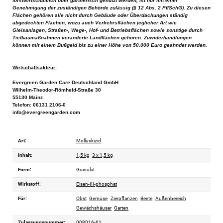
forstwirtschaftlich oder gärtnerisch genutzt werden, ist nur mit einer
Genehmigung der zuständigen Behörde zulässig (§ 12 Abs. 2 PflSchG). Zu diesen
Flächen gehören alle nicht durch Gebäude oder Überdachungen ständig
abgedeckten Flächen, wozu auch Verkehrsflächen jeglicher Art wie
Gleisanlagen, Straßen-, Wege-, Hof- und Betriebsflächen sowie sonstige durch
Tiefbaumaßnahmen veränderte Landflächen gehören. Zuwiderhandlungen
können mit einem Bußgeld bis zu einer Höhe von 50.000 Euro geahndet werden.
Wirtschaftsakteur:
Evergreen Garden Care Deutschland GmbH
Wilhelm-Theodor-Römheld-Straße 30
55130 Mainz
Telefon: 06131 2106-0
info@evergreengarden.com
Art:
Molluskizid
Inhalt:
1,5 kg
3 x 1,5 kg
Form:
Granulat
Wirkstoff:
Eisen-III-phosphat
Für:
Obst
Gemüse
Zierpflanzen
Beete
Außenbereich
Gewächshäuser
Garten
Zulassungsnummer:
008016-61