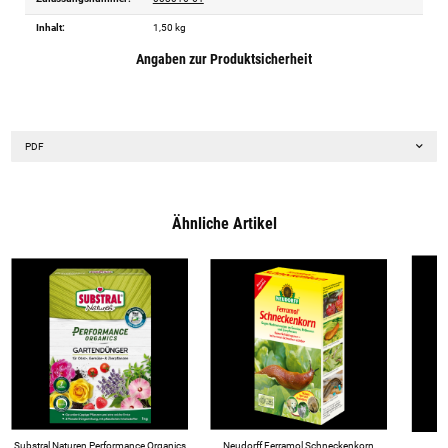
Inhalt:
1,50 kg
Angaben zur Produktsicherheit
PDF
Ähnliche Artikel
Substral Naturen Performance Organics
Neudorff Ferramol Schneckenkorn
So