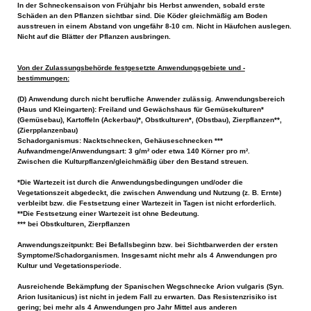
In der Schneckensaison von Frühjahr bis Herbst anwenden, sobald erste
Schäden an den Pflanzen sichtbar sind. Die Köder gleichmäßig am Boden
ausstreuen in einem Abstand von ungefähr 8-10 cm. Nicht in Häufchen auslegen.
Nicht auf die Blätter der Pflanzen ausbringen.
Von der Zulassungsbehörde festgesetzte Anwendungsgebiete und -
bestimmungen:
(D) Anwendung durch nicht berufliche Anwender zulässig. Anwendungsbereich
(Haus und Kleingarten): Freiland und Gewächshaus für Gemüsekulturen*
(Gemüsebau), Kartoffeln (Ackerbau)*, Obstkulturen*, (Obstbau), Zierpflanzen**,
(Zierpplanzenbau)
Schadorganismus: Nacktschnecken, Gehäuseschnecken ***
Aufwandmenge/Anwendungsart: 3 g/m² oder etwa 140 Körner pro m².
Zwischen die Kulturpflanzen/gleichmäßig über den Bestand streuen.
*Die Wartezeit ist durch die Anwendungsbedingungen und/oder die
Vegetationszeit abgedeckt, die zwischen Anwendung und Nutzung (z. B. Ernte)
verbleibt bzw. die Festsetzung einer Wartezeit in Tagen ist nicht erforderlich.
**Die Festsetzung einer Wartezeit ist ohne Bedeutung.
*** bei Obstkulturen, Zierpflanzen
Anwendungszeitpunkt: Bei Befallsbeginn bzw. bei Sichtbarwerden der ersten
Symptome/Schadorganismen. Insgesamt nicht mehr als 4 Anwendungen pro
Kultur und Vegetationsperiode.
Ausreichende Bekämpfung der Spanischen Wegschnecke Arion vulgaris (Syn.
Arion lusitanicus) ist nicht in jedem Fall zu erwarten. Das Resistenzrisiko ist
gering; bei mehr als 4 Anwendungen pro Jahr Mittel aus anderen