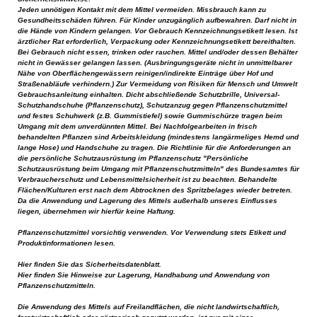
Jeden unnötigen Kontakt mit dem Mittel vermeiden. Missbrauch kann zu
Gesundheitsschäden führen. Für Kinder unzugänglich aufbewahren. Darf nicht in
die Hände von Kindern gelangen. Vor Gebrauch Kennzeichnungsetikett lesen. Ist
ärztlicher Rat erforderlich, Verpackung oder Kennzeichnungsetikett bereithalten.
Bei Gebrauch nicht essen, trinken oder rauchen. Mittel und/oder dessen Behälter
nicht in Gewässer gelangen lassen. (Ausbringungsgeräte nicht in unmittelbarer
Nähe von Oberflächengewässern reinigen/indirekte Einträge über Hof und
Straßenabläufe verhindern.) Zur Vermeidung von Risiken für Mensch und Umwelt
Gebrauchsanleitung einhalten. Dicht abschließende Schutzbrille, Universal-
Schutzhandschuhe (Pflanzenschutz), Schutzanzug gegen Pflanzenschutzmittel
und festes Schuhwerk (z.B. Gummistiefel) sowie Gummischürze tragen beim
Umgang mit dem unverdünnten Mittel. Bei Nachfolgearbeiten in frisch
behandelten Pflanzen sind Arbeitskleidung (mindestens langärmeliges Hemd und
lange Hose) und Handschuhe zu tragen. Die Richtlinie für die Anforderungen an
die persönliche Schutzausrüstung im Pflanzenschutz "Persönliche
Schutzausrüstung beim Umgang mit Pflanzenschutzmitteln" des Bundesamtes für
Verbraucherschutz und Lebensmittelsicherheit ist zu beachten. Behandelte
Flächen/Kulturen erst nach dem Abtrocknen des Spritzbelages wieder betreten.
Da die Anwendung und Lagerung des Mittels außerhalb unseres Einflusses
liegen, übernehmen wir hierfür keine Haftung.
Pflanzenschutzmittel vorsichtig verwenden. Vor Verwendung stets Etikett und
Produktinformationen lesen.
Hier finden Sie das Sicherheitsdatenblatt.
Hier finden Sie Hinweise zur Lagerung, Handhabung und Anwendung von
Pflanzenschutzmitteln.
Die Anwendung des Mittels auf Freilandflächen, die nicht landwirtschaftlich,