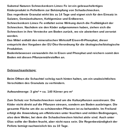
Substral Naturen Schneckenkorn Limex Fe ist ein gebrauchsfertiges
Köderprodukt in Pelletform zur Bekämpfung von Schadschnecken.
Das regenfeste Granulat wirkt bis zu 14 Tage und eignet sich für den Einsatz in
Salaten, Gemüsekulturen, Kohlgemüse und Erdbeeren.
Schneckenkorn Limex Fe entfaltet seine Wirkung durch die Fraßtätigkeit der
Schnecken. Nachdem sie den Köder aufgenommen haben, ziehen sich die
Schnecken in ihre Verstecke am Boden zurück, wo sie absterben und zersetzt
werden.
Das Mittel enthält den mineralischen Wirkstoff Eisen-III-Phosphat, dieser
entspricht den Vorgaben der EU Öko-Verordnung für die ökologische/biologische
Produktion.
Bodenlebewesen verwandeln ihn in Eisen und Phosphat und reichern somit den
Boden mit diesen Pflanzennährstoffen an.
Gebrauchsanleitung:
Beim Öffnen die Schachtel schräg nach hinten halten, um ein unabsichtliches
Verschütten des Granulats zu verhindern.
Aufwandmenge: 3 g/m² = ca. 140 Körner pro m²
Zum Schutz vor Schadschnecken rund um die Kulturpflanzen ausstreuen. Die
Köder nicht direkt auf die Pflanzen streuen, sondern am Boden ausbringen. Die
gesamte Fläche um die zu schützenden Pflanzen ist zu behandeln. Im Freiland
erfolgt die Anwendung am effektivsten unter feuchten und milden Bedingungen,
also dem Wetter, bei dem die Schadschnecken höchst aktiv sind. Auch unter
Glas sollte der Boden feucht, aber nicht nass sein. Die Regenbeständigkeit der
Pellets beträgt nachweislich bis zu 10 Tage.