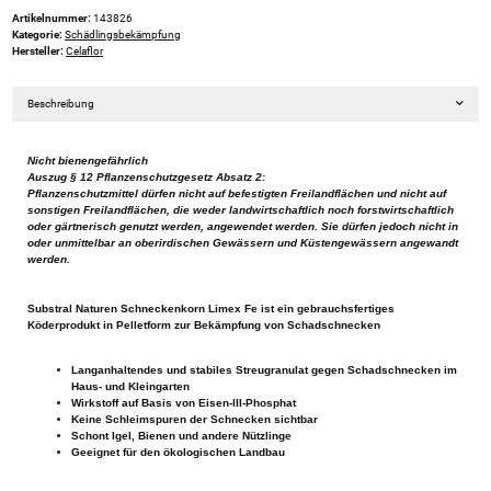
Artikelnummer:
143826
Kategorie:
Schädlingsbekämpfung
Hersteller:
Celaflor
Beschreibung
Nicht bienengefährlich
Auszug § 12 Pflanzenschutzgesetz Absatz 2:
Pflanzenschutzmittel dürfen nicht auf befestigten Freilandflächen und nicht auf
sonstigen Freilandflächen, die weder landwirtschaftlich noch forstwirtschaftlich
oder gärtnerisch genutzt werden, angewendet werden. Sie dürfen jedoch nicht in
oder unmittelbar an oberirdischen Gewässern und Küstengewässern angewandt
werden.
Substral Naturen Schneckenkorn Limex Fe ist ein gebrauchsfertiges
Köderprodukt in Pelletform zur Bekämpfung von Schadschnecken
Langanhaltendes und stabiles Streugranulat gegen Schadschnecken im
Haus- und Kleingarten
Wirkstoff auf Basis von Eisen-III-Phosphat
Keine Schleimspuren der Schnecken sichtbar
Schont Igel, Bienen und andere Nützlinge
Geeignet für den ökologischen Landbau