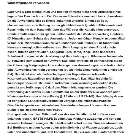
Wirkstoffgruppen verwenden.
Lagerung & Entsorgung: Kühl und trocken im verschlossenen Originalgebinde
lagern. Vor Frost schützen. Für Kinder und Haustiere unerreichbar aufbewahren.
Da die Anwendung dieses Mittels außerhalb unseres Einflusses liegt,
übernehmen wir eine Haftung nur für gleichbleibende Qualität. Altbestände und
Reste nicht mit dem Hausmüll, über das WC oder die Kanalisation entsorgen.
Sonderabfallsammler übergeben. Faltschachtel der Wiederverwertung zuführen.
(D) Hinweise zum Schutz des Anwenders: Jeden unnötigen Kontakt mit dem Mittel
vermeiden. Missbrauch kann zu Gesundheitsschäden führen. Für Kinder und
Haustiere unzugänglich aufbewahren. Beim Umgang mit dem Produkt nicht
essen, trinken oder rauchen. Langärmeliges Hemd, lange Hose und festes
Schuhwerk tragen bei der Ausbringung/ Handhabung von Pflanzenschutzmitteln.
(D) Hinweise zum Schutz der Umwelt: Das Mittel wird bis zu der höchsten durch
die Zulassung festgelegten Aufwandmenge oder Anwendungskonzentration, falls
eine Aufwandmenge nicht vorgesehen ist, als nicht bienengefährlich eingestuft
(B4). Das Mittel wird als nichtschädigend für Populationen relevanter
Nutzinsekten, Raubmilben und Spinnen eingestuft. Das Mittel ist giftig für
Weinbergschnecken. Bei einem Vorkommen von Weinbergschnecken (Helix
pomatia und Helix aspersa) darf das Mittel nicht angewendet werden. Die
Anwendung des Mittels in oder unmittelbar an oberirdischen Gewässern oder
Küstengewässern ist nicht zulässig (§ 12 Absatz 2 PflSchG). Unabhängig davon
ist der gemäß Länderrecht verbindlich vorgegebene Mindestabstand zu
Oberflächengewässern einzuhalten. Zuwiderhandlungen können mit einem
Bußgeld bis zu einer Höhe von 50.000
Euro geahndet werden. Mittel und/oder dessen Behälter nicht in Gewässer
gelangen lassen. ERSTE HILFE Beschmutzte Kleidung ausziehen und vor dem
erneuten Gebrauch reinigen. Bei Hautkontakt sofort mit viel Wasser abwaschen.
Bei Berührung mit den Augen sofort gründlich mit viel Wasser ausspülen, auch
unter den Augenlidern, ggf. Arzt konsultieren. Bei Verschlucken sofort ärztlichen