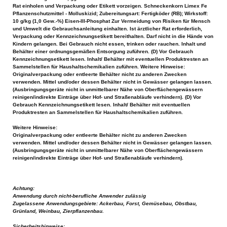
Rat einholen und Verpackung oder Etikett vorzeigen. Schneckenkorn Limex Fe
Pflanzenschutzmittel - Molluskizid; Zubereitungsart: Fertigköder (RB); Wirkstoff:
10 g/kg (1,0 Gew.-%) Eisen-III-Phosphat Zur Vermeidung von Risiken für Mensch
und Umwelt die Gebrauchsanleitung einhalten. Ist ärztlicher Rat erforderlich,
Verpackung oder Kennzeichnungsetikett bereithalten. Darf nicht in die Hände von
Kindern gelangen. Bei Gebrauch nicht essen, trinken oder rauchen. Inhalt und
Behälter einer ordnungsgemäßen Entsorgung zuführen. (D) Vor Gebrauch
Kennzeichnungsetikett lesen. Inhalt/ Behälter mit eventuellen Produktresten an
Sammelstellen für Haushaltschemikalien zuführen. Weitere Hinweise:
Originalverpackung oder entleerte Behälter nicht zu anderen Zwecken
verwenden. Mittel und/oder dessen Behälter nicht in Gewässer gelangen lassen.
(Ausbringungsgeräte nicht in unmittelbarer Nähe von Oberflächengewässern
reinigen/indirekte Einträge über Hof- und Straßenabläufe verhindern). (D) Vor
Gebrauch Kennzeichnungsetikett lesen. Inhalt/ Behälter mit eventuellen
Produktresten an Sammelstellen für Haushaltschemikalien zuführen.
Weitere Hinweise:
Originalverpackung oder entleerte Behälter nicht zu anderen Zwecken
verwenden. Mittel und/oder dessen Behälter nicht in Gewässer gelangen lassen.
(Ausbringungsgeräte nicht in unmittelbarer Nähe von Oberflächengewässern
reinigen/indirekte Einträge über Hof- und Straßenabläufe verhindern).
Achtung:
Anwendung durch nicht-berufliche Anwender zulässig
Zugelassene Anwendungsgebiete: Ackerbau, Forst, Gemüsebau, Obstbau,
Grünland, Weinbau, Zierpflanzenbau.
Sicherheitshinweise: