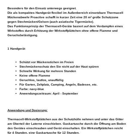
Besonders für den Einsatz unterwegs geeignet.
Die als kompaktes Handgerät flexibel im Außenbereich einsetzbare Thermacell
Mückenabwehr Proactive schafft in kurzer Zeit eine 20 m² große Schutzzone
gegen Stechmücken/Gelsen (auch asiatische Tigermücke).
Das Funktionsprinzip der Thermacell-Geräte basiert auf dem Verdampfen eines
Wirkstoffes durch Erhitzung der Wirkstoffplättchen ohne offene Flamme und
Geruchsbelästigung.
1 Handgerät
Schützt vor Mückenstichen im Freien
Stechmückenschutz den Sie nicht auf der Haut spüren
Schnelle Wirkung für mehrere Stunden
Keine offene Flamme
Geruchlos, lautlos, unauffällig
Für Garten, Zeltplatz, Camping, Angeln, Badesee, etc.
Farbe: navy-blue
Anwendungszeitraum: April - September
Anwendung und Dosierung:
Thermacell-Wirkstoffplättchen aus der Schutzhülle nehmen und unter das Gitter
am Oberteil der Laterne einschieben. Gaskartusche durch die Öffnung am Boden
des Gerätes einschrauben und Gerät einschalten. Ein Wirkstoffplättchen reicht
für 4 Stunden, eine Gaskartusche für 12 Stunden.