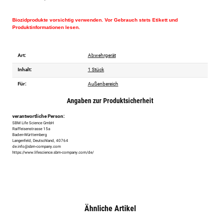
Biozidprodukte vorsichtig verwenden. Vor Gebrauch stets Etikett und
Produktinformationen lesen.
Art:
Abwehrgerät
Inhalt:
1 Stück
Für:
Außenbereich
Angaben zur Produktsicherheit
verantwortliche Person:
SBM Life Science GmbH
Raiffeisenstrasse 15a
Baden-Württemberg
Langenfeld, Deutschland, 40764
de.info@sbm-company.com
https://www.lifescience.sbm-company.com/de/
Ähnliche Artikel