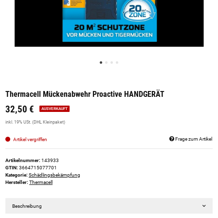
Thermacell Mückenabwehr Proactive HANDGERÄT
32,50 €
AUSVERKAUFT
inkl. 19% USt. (DHL Kleinpaket)
Frage zum Artikel
Artikel vergriffen
Artikelnummer:
143933
GTIN:
3664715077701
Kategorie:
Schädlingsbekämpfung
Hersteller:
Thermacell
Beschreibung