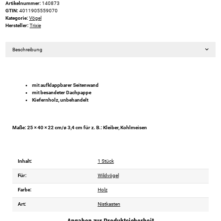
Artikelnummer:
140873
GTIN:
4011905559070
Kategorie:
Vögel
Hersteller:
Trixie
Beschreibung
mit aufklappbarer Seitenwand
mit besandeter Dachpappe
Kiefernholz, unbehandelt
Maße: 25 × 40 × 22 cm/ø 3,4 cm für z. B.: Kleiber, Kohlmeisen
Inhalt:
1 Stück
Für:
Wildvögel
Farbe:
Holz
Art:
Nistkasten