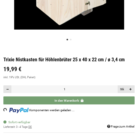
Trixie Nistkasten für Höhlenbrüter 25 x 40 x 22 cm / ø 3,4 cm
19,99 €
inkl. 19% USt. (DHL Paket)
Stk
In den Warenkorb
ng...
Komponenten werden geladen ...
Sofort verfügbar
Frage zum Artikel
Lieferzeit:
3 - 4 Tage
DE