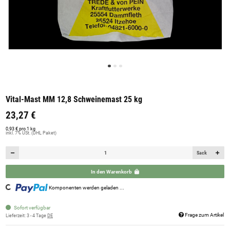
Vital-Mast MM 12,8 Schweinemast 25 kg
23,27 €
0,93 € pro 1 kg
inkl. 7% USt. (DHL Paket)
Sack
In den Warenkorb
Komponenten werden geladen ...
Loading...
Sofort verfügbar
Frage zum Artikel
Lieferzeit:
3 - 4 Tage
DE