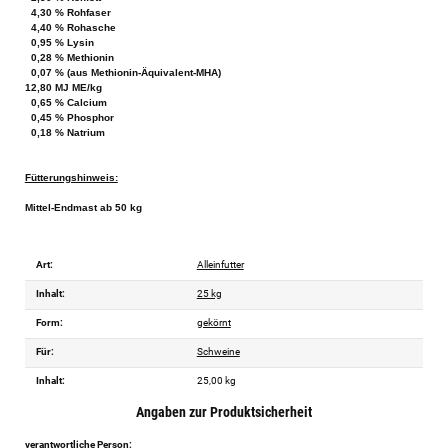
4,30 % Rohfaser
4,40 % Rohasche
0,95 % Lysin
0,28 % Methionin
0,07 % (aus Methionin-Äquivalent-MHA)
12,80 MJ ME/kg
0,65 % Calcium
0,45 % Phosphor
0,18 % Natrium
Fütterungshinweis:
Mittel-Endmast ab 50 kg
Art:
Alleinfutter
Inhalt:
25 kg
Form:
gekörnt
Für:
Schweine
Inhalt:
25,00 kg
Angaben zur Produktsicherheit
verantwortliche Person: