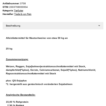
Artikelnummer:
3708
GTIN:
2003708000004
Kategorie:
Tierfutter
Hersteller:
Trede & von Pein
Beschreibung
Alleinfuttermittel für Mastschweine von etwa 50 kg an
25 kg
Zusammensetzung:
Weizen, Roggen, Soja(bohnen)extraktionsschrotfuttermittel mit Stock,
dampferhitzt(*1plus), Gerste, Calciumcarbonat, Sojaöl(*1plus), Natriumchlorid,
Rapsextraktionsschrotfuttermittel mit Stock
plus: QS-Sojaplus
*1: hergestellt aus gentechnisch veränderten Sojabohnen
Analytische Bestandteile:
15,00 % Rohprotein
2,50 % Rohfett