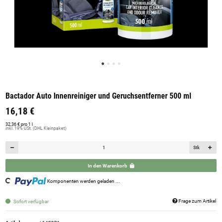
Bactador Auto Innenreiniger und Geruchsentferner 500 ml
16,18 €
32,36 € pro 1 l
inkl. 19% USt. (DHL Kleinpaket)
Stk
In den Warenkorb
ing...
Komponenten werden geladen ...
Frage zum Artikel
Sofort verfügbar