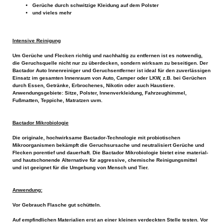
Gerüche durch schwitzige Kleidung auf dem Polster
und vieles mehr
Intensive Reinigung
Um Gerüche und Flecken richtig und nachhaltig zu entfernen ist es notwendig,
die Geruchsquelle nicht nur zu überdecken, sondern wirksam zu beseitigen. Der
Bactador Auto Innenreiniger und Geruchsentferner ist ideal für den zuverlässigen
Einsatz im gesamten Innenraum von Auto, Camper oder LKW, z.B. bei Gerüchen
durch Essen, Getränke, Erbrochenes, Nikotin oder auch Haustiere.
Anwendungsgebiete: Sitze, Polster, Innenverkleidung, Fahrzeughimmel,
Fußmatten, Teppiche, Matratzen uvm.
Bactador Mikrobiologie
Die originale, hochwirksame Bactador-Technologie mit probiotischen
Mikroorganismen bekämpft die Geruchsursache und neutralisiert Gerüche und
Flecken porentief und dauerhaft. Die Bactador Mikrobiologie bietet eine material-
und hautschonende Alternative für aggressive, chemische Reinigungsmittel
und ist geeignet für die Umgebung von Mensch und Tier.
Anwendung:
Vor Gebrauch Flasche gut schütteln.
Auf empfindlichen Materialien erst an einer kleinen verdeckten Stelle testen. Vor