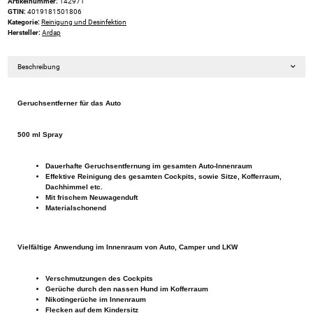
Artikelnummer:
142971
GTIN:
4019181501806
Kategorie:
Reinigung und Desinfektion
Hersteller:
Ardap
Beschreibung
Geruchsentferner für das Auto
500 ml Spray
Dauerhafte Geruchsentfernung im gesamten Auto-Innenraum
Effektive Reinigung des gesamten Cockpits, sowie Sitze, Kofferraum,
Dachhimmel etc.
Mit frischem Neuwagenduft
Materialschonend
Vielfältige Anwendung im Innenraum von Auto, Camper und LKW
Verschmutzungen des Cockpits
Gerüche durch den nassen Hund im Kofferraum
Nikotingerüche im Innenraum
Flecken auf dem Kindersitz