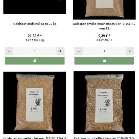
Goldspan profi Stall-Span 20 kg
Goldspan smoke Räucherspan B 5/10, 0,4-1,0
mm 3 L
21,33 €
*
9,39 €
*
1,07 € pro 1 kg
3,13 € pro 1 l
Goldspan smoke Räucherspan B 7/20, 1,0-2,5
Goldspan smoke Räucherspan B 10/40, 3,0-