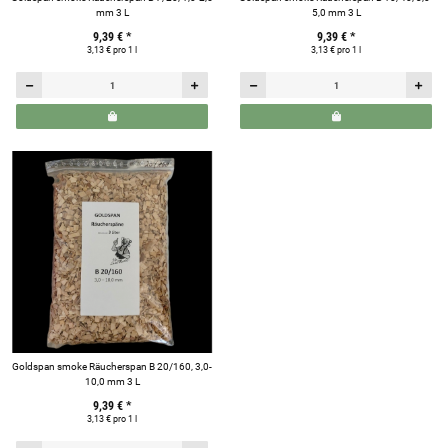
mm 3 L
5,0 mm 3 L
9,39 €
*
9,39 €
*
3,13 € pro 1 l
3,13 € pro 1 l
Goldspan smoke Räucherspan B 20/160, 3,0-
10,0 mm 3 L
9,39 €
*
3,13 € pro 1 l