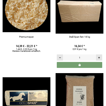
Premiumspan
Stall-Span fein 18 kg
14,39 € -
22,21 €
*
16,34 €
*
1,44 € - 2,22 € pro 1 kg
0,91 € pro 1 kg
Weitere Variationen erhältlich.