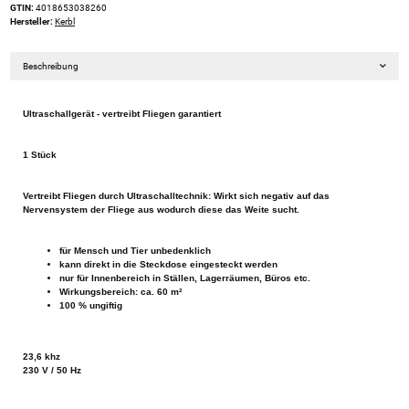
GTIN:
4018653038260
Hersteller:
Kerbl
Beschreibung
Ultraschallgerät - vertreibt Fliegen garantiert
1 Stück
Vertreibt Fliegen durch Ultraschalltechnik: Wirkt sich negativ auf das
Nervensystem der Fliege aus wodurch diese das Weite sucht.
für Mensch und Tier unbedenklich
kann direkt in die Steckdose eingesteckt werden
nur für Innenbereich in Ställen, Lagerräumen, Büros etc.
Wirkungsbereich: ca. 60 m²
100 % ungiftig
23,6 khz
230 V / 50 Hz