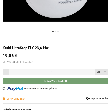
Kerbl UltraStop FLY 23,6 khz
19,86 €
inkl. 19% USt. (DHL Kleinpaket)
Stk
In den Warenkorb
oading...
Komponenten werden geladen ...
Frage zum Artikel
Sofort verfügbar
Artikelnummer:
K299868