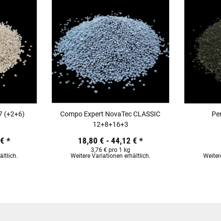
 (+2+6)
Compo Expert NovaTec CLASSIC
Per
12+8+16+3
 €
*
18,80 € -
44,12 €
*
3,76 € pro 1 kg
ltlich.
Weitere Variationen erhältlich.
Weiter