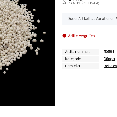
1,75 € pro 1 kg
inkl. 19% USt. (DHL Paket)
x
Dieser Artikel hat Variationen.
Artikel vergriffen
Artikelnummer:
50584
Kategorie:
Dünger
Hersteller:
Beiselen