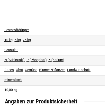
Feststoffdünger
10 kg
5 kg
25 kg
Granulat
N (Stickstoff)
P (Phosphat)
K (Kalium)
Rasen
Obst
Gemüse
Blumen/Pflanzen
Landwirtschaft
mineralisch
10,00 kg
Angaben zur Produktsicherheit