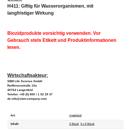
H411: Giftig für Wasserorganismen, mit 
langfristiger Wirkung
Biozidprodukte vorsichtig verwenden. Vor 
Gebrauch stets Etikett und Produktinformationen 
lesen.
Wirtschaftsakteur:
SBM Life Science GmbH
Raiffeisenstraße 15a
40764 Langenfeld
Telefon: +49 (0) 800 / 1 52 29 37
de.info@sbm-company.com
Art:
Insektizid
Inhalt:
3 Stück
3 x 3 Stück