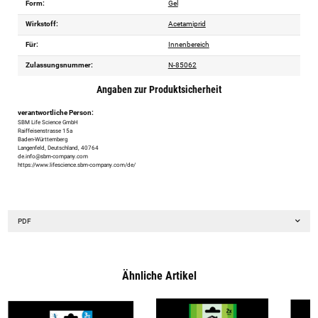
Form:
Gel
Wirkstoff:
Acetamiprid
Für:
Innenbereich
Zulassungsnummer:
N-85062
Angaben zur Produktsicherheit
verantwortliche Person:
SBM Life Science GmbH
Raiffeisenstrasse 15a
Baden-Württemberg
Langenfeld, Deutschland, 40764
de.info@sbm-company.com
https://www.lifescience.sbm-company.com/de/
PDF
Ähnliche Artikel