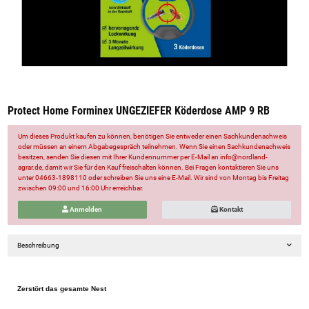
Protect Home Forminex UNGEZIEFER Köderdose AMP 9 RB
Um dieses Produkt kaufen zu können, benötigen Sie entweder einen Sachkundenachweis
oder müssen an einem Abgabegespräch teilnehmen. Wenn Sie einen Sachkundenachweis
besitzen, senden Sie diesen mit Ihrer Kundennummer per E-Mail an info@nordland-
agrar.de, damit wir Sie für den Kauf freischalten können. Bei Fragen kontaktieren Sie uns
unter 04663-1898110 oder schreiben Sie uns eine E-Mail. Wir sind von Montag bis Freitag
zwischen 09:00 und 16:00 Uhr erreichbar.
Anmelden
Kontakt
Beschreibung
Zerstört das gesamte Nest