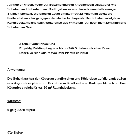
Attraktiver Frischeköder zur Bekämpfung von kriechendem Ungeziefer wie
Schaben und Silberfischen. Die Ergebnisse sind bereits innerhalb weniger
Stunden sichtbar. Die speziell abgestimmte Produkt-Mischung deckt die
Fraßvorlieben aller gängigen Haushaltschädlinge ab. Bei Schaben erfolgt die
Koloniebekämpfung dank Weitergabe des Wirkstoffs auf noch nicht kontaminierte
Schaben im Nest.
3 Stück-Vorteilspackung
Ergiebig: Bekämpfung von bis zu 300 Schaben mit einer Dose
Dosen werden aus recyceltem Plastik gefertigt
Anwendung:
Die Seitenlaschen der Köderdose aufbrechen und Köderdose auf die Laufstraßen
des Ungeziefers platzieren. Bei strakem Befall mehrere Köderpunkte setzen. Eine
Köderdose reicht für ca. 10 m² Raumbdeckung.
Wirkstoff:
9 g/kg Acetamiprid
Gefahr