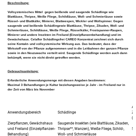
Beschreibung:
Vollsystemisches Mittel gegen beißende und saugende Schädlinge wie
Blattläuse, Thripse, Weiße Fliege, Schildläuse, Woll- und Schmierläuse sowie
Rüssel- und Blattkäfer, Minierer, Blattwespen, Wickler und Wollspinner. Gegen
saugende und beißende Schädlingewie Blattläuse, Thripse, Zikaden, Woll- und
Schmierläuse, Schildläuse, Weiße Fliege, Rüsselkäfer, Frostspanner-Raupen,
Minierer und andere Insekten im Freiland (Einzelpflanzenbehandlung) und im
Gewächshaus. Celaflor Schädlingsfrei CAREO Konzentrat zeichnet sich durch
seine Kontakt- und vollsystemische Wirkung aus. Das bedeutet, dass der
Wirkstoff von der Pflanze aufgenommen und in die Leitbahnen der ganzen Pflanze
sowie in den Neuzuwachs verteilt wird. Saugende Schädlinge werden auch dann
bekämpft, wenn sie nicht direkt getroffen werden.
Gebrauchsanleitung:
Erforderliche Anwendungsmenge mit diesen Angaben bestimmen:
Maximal 3 Behandlungen je Kultur beziehungsweise je Jahr - im Freiland nur in
der Zeit von März bis November
A
Anwendungsbereich
Schädlinge
Zi
(E
Zierpflanzen, Gewächshaus
Saugende Insekten (wie Blattläuse, Zikaden,
und Freiland (Einzelpflanzen-
Thripse**, Wanzen), Weiße Fliege, Schild-,
5 
Behandlung)
Woll- und Schmierläuse