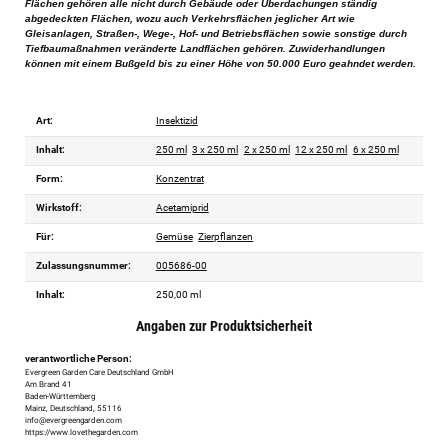
Flächen gehören alle nicht durch Gebäude oder Überdachungen ständig
abgedeckten Flächen, wozu auch Verkehrsflächen jeglicher Art wie
Gleisanlagen, Straßen-, Wege-, Hof- und Betriebsflächen sowie sonstige durch
Tiefbaumaßnahmen veränderte Landflächen gehören. Zuwiderhandlungen
können mit einem Bußgeld bis zu einer Höhe von 50.000 Euro geahndet werden.
Art:
Insektizid
Inhalt:
250 ml
3 x 250 ml
2 x 250 ml
12 x 250 ml
6 x 250 ml
Form:
Konzentrat
Wirkstoff:
Acetamiprid
Für:
Gemüse
Zierpflanzen
Zulassungsnummer:
005686-00
Inhalt:
250,00 ml
Angaben zur Produktsicherheit
verantwortliche Person:
Evergreen Garden Care Deutschland GmbH
Am Brand 41
Baden-Württemberg
Mainz, Deutschland, 55116
info@evergreengarden.com
https://www.lovethegarden.com