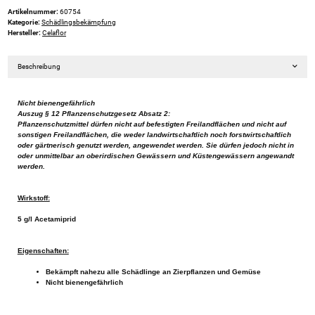
Artikelnummer:
60754
Kategorie:
Schädlingsbekämpfung
Hersteller:
Celaflor
Beschreibung
Nicht bienengefährlich
Auszug § 12 Pflanzenschutzgesetz Absatz 2:
Pflanzenschutzmittel dürfen nicht auf befestigten Freilandflächen und nicht auf
sonstigen Freilandflächen, die weder landwirtschaftlich noch forstwirtschaftlich
oder gärtnerisch genutzt werden, angewendet werden. Sie dürfen jedoch nicht in
oder unmittelbar an oberirdischen Gewässern und Küstengewässern angewandt
werden.
Wirkstoff:
5 g/l Acetamiprid
Eigenschaften:
Bekämpft nahezu alle Schädlinge an Zierpflanzen und Gemüse
Nicht bienengefährlich