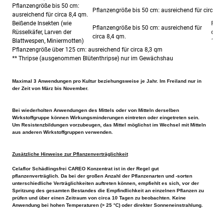
Pflanzengröße bis 50 cm:
Pflanzengröße bis 50 cm: ausreichend für circa
ausreichend für circa 8,4 qm.
Beißende Insekten (wie
Pf
Pflanzengröße bis 50 cm: ausreichend für
Rüsselkäfer, Larven der
cm
circa 8,4 qm.
Blattwespen, Miniermotten)
11
Pflanzengröße über 125 cm: ausreichend für circa 8,3 qm
** Thripse (ausgenommen Blütenthripse) nur im Gewächshau
Maximal 3 Anwendungen pro Kultur beziehungsweise je Jahr. Im Freiland nur in
der Zeit von März bis November.
Bei wiederholten Anwendungen des Mittels oder von Mitteln derselben
Wirkstoffgruppe können Wirkungsminderungen eintreten oder eingetreten sein.
Um Resistenzbildungen vorzubeugen, das Mittel möglichst im Wechsel mit Mitteln
aus anderen Wirkstoffgruppen verwenden.
Zusätzliche Hinweise zur Pflanzenverträglichkeit
Celaflor Schädlingsfrei CAREO Konzentrat ist in der Regel gut
pflanzenverträglich. Da bei der großen Anzahl der Pflanzenarten und -sorten
unterschiedliche Verträglichkeiten auftreten können, empfiehlt es sich, vor der
Spritzung des gesamten Bestandes die Empfindlichkeit an einzelnen Pflanzen zu
prüfen und über einen Zeitraum von circa 10 Tagen zu beobachten. Keine
Anwendung bei hohen Temperaturen (> 25 °C) oder direkter Sonneneinstrahlung.