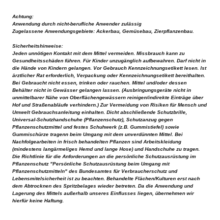
Achtung:
A
nwendung durch nicht-berufliche Anwender zulässig
Zugelassene Anwendungsgebiete: Ackerbau, Gemüsebau, Zierpflanzenbau.
Sicherheitshinweise:
Jeden unnötigen Kontakt mit dem Mittel vermeiden. Missbrauch kann zu
Gesundheitsschäden führen. Für Kinder unzugänglich aufbewahren. Darf nicht in
die Hände von Kindern gelangen. Vor Gebrauch Kennzeichnungsetikett lesen. Ist
ärztlicher Rat erforderlich, Verpackung oder Kennzeichnungsetikett bereithalten.
Bei Gebraucht nicht essen, trinken oder rauchen. Mittel und/oder dessen
Behälter nicht in Gewässer gelangen lassen. (Ausbringungsgeräte nicht in
unmittelbarer Nähe von Oberflächengewässern reinigen/indirekte Einträge über
Hof und Straßenabläufe verhindern.) Zur Vermeidung von Risiken für Mensch und
Umwelt Gebrauchsanleitung einhalten. Dicht abschließende Schutzbrille,
Universal-Schutzhandschuhe (Pflanzenschutz), Schutzanzug gegen
Pflanzenschutzmittel und festes Schuhwerk (z.B. Gummistiefel) sowie
Gummischürze tragenn beim Umgang mit dem unverdünnten Mittel. Bei
Nachfolgearbeiten in frisch behandelten Pflanzen sind Arbeitskleidung
(mindestens langärmeliges Hemd und lange Hose) und Handschuhe zu tragen.
Die Richtlinie für die Anforderungen an die persönliche Schutzausrüstung im
Pflanzenschutz "Persönliche Schutzausrüstung beim Umgang mit
Pflanzenschutzmitteln" des Bundesamtes für Verbraucherschutz und
Lebensmitelsicherheit ist zu beachten. Behandelte Flächen/Kulturen erst nach
dem Abtrocknen des Spritzbelages wieder betreten. Da die Anwendung und
Lagerung des Mittels außerhalb unseres Einflusses liegen, übernehmen wir
hierfür keine Haftung.