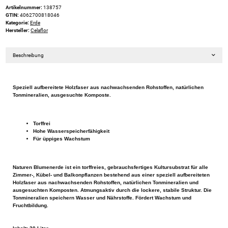
Artikelnummer:
138757
GTIN:
4062700818046
Kategorie:
Erde
Hersteller:
Celaflor
Beschreibung
Speziell aufbereitete Holzfaser aus nachwachsenden Rohstoffen, natürlichen
Tonmineralien, ausgesuchte Komposte.
Torffrei
Hohe Wasserspeicherfähigkeit
Für üppiges Wachstum
Naturen Blumenerde ist ein torffreies, gebrauchsfertiges Kultursubstrat für alle
Zimmer-, Kübel- und Balkonpflanzen bestehend aus einer speziell aufbereiteten
Holzfaser aus nachwachsenden Rohstoffen, natürlichen Tonmineralien und
ausgesuchten Komposten. Atmungsaktiv durch die lockere, stabile Struktur. Die
Tonmineralien speichern Wasser und Nährstoffe. Fördert Wachstum und
Fruchtbildung.