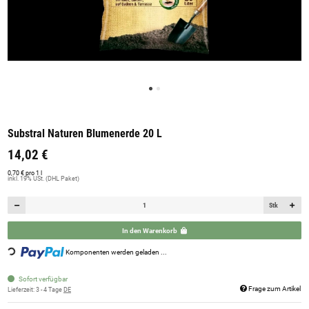
Substral Naturen Blumenerde 20 L
14,02 €
0,70 € pro 1 l
inkl. 19% USt. (DHL Paket)
Stk
Loading...
In den Warenkorb
Komponenten werden geladen ...
Sofort verfügbar
Frage zum Artikel
Lieferzeit:
3 - 4 Tage
DE