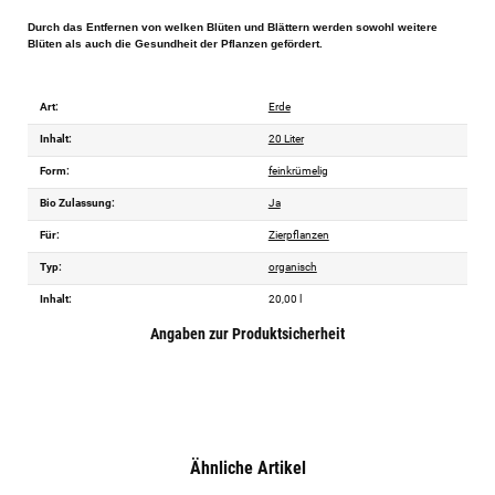
Durch das Entfernen von welken Blüten und Blättern werden sowohl weitere
Blüten als auch die Gesundheit der Pflanzen gefördert.
Art:
Erde
Inhalt:
20 Liter
Form:
feinkrümelig
Bio Zulassung:
Ja
Für:
Zierpflanzen
Typ:
organisch
Inhalt:
20,00 l
Angaben zur Produktsicherheit
Ähnliche Artikel