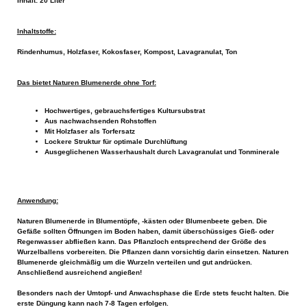
Inhalt: 20 Liter
Inhaltstoffe:
Rindenhumus, Holzfaser, Kokosfaser, Kompost, Lavagranulat, Ton
Das bietet Naturen Blumenerde ohne Torf:
Hochwertiges, gebrauchsfertiges Kultursubstrat
Aus nachwachsenden Rohstoffen
Mit Holzfaser als Torfersatz
Lockere Struktur für optimale Durchlüftung
Ausgeglichenen Wasserhaushalt durch Lavagranulat und Tonminerale
Anwendung:
Naturen Blumenerde in Blumentöpfe, -kästen oder Blumenbeete geben. Die
Gefäße sollten Öffnungen im Boden haben, damit überschüssiges Gieß- oder
Regenwasser abfließen kann. Das Pflanzloch entsprechend der Größe des
Wurzelballens vorbereiten. Die Pflanzen dann vorsichtig darin einsetzen. Naturen
Blumenerde gleichmäßig um die Wurzeln verteilen und gut andrücken.
Anschließend ausreichend angießen!
Besonders nach der Umtopf- und Anwachsphase die Erde stets feucht halten. Die
erste Düngung kann nach 7-8 Tagen erfolgen.