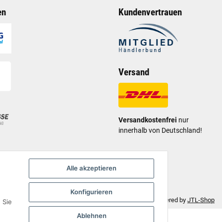
en
Kundenvertrauen
Versand
Versandkostenfrei
nur
innerhalb von Deutschland!
Alle akzeptieren
Konfigurieren
Move - JTL-Shop 5 Template
• Powered by
JTL-Shop
 Sie
Ablehnen