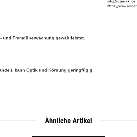
info@rosnerski.de
https://www.rosner
n- und Frem
düberw
achung gewährleistet.
 handelt, kann Optik und Körnung geringfügig
Ähnliche Artikel