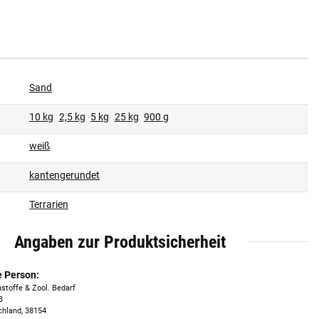
Sand
10 kg
2,5 kg
5 kg
25 kg
900 g
weiß
kantengerundet
Terrarien
Angaben zur Produktsicherheit
e Person:
stoffe & Zool. Bedarf
3
chland, 38154