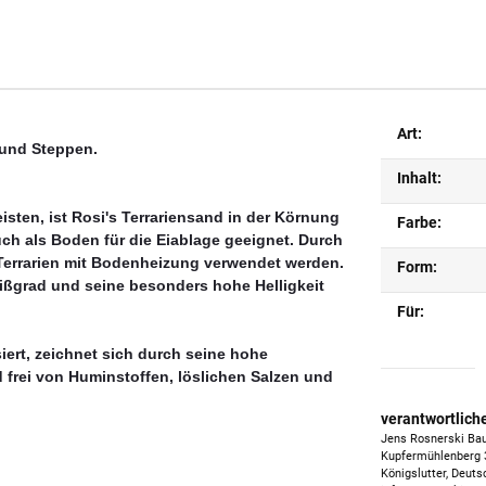
Art:
n und Steppen.
Inhalt:
sten, ist Rosi's Terrariensand in der Körnung
Farbe:
uch als Boden für die Eiablage geeignet. Durch
 Terrarien mit Bodenheizung verwendet werden.
Form:
ißgrad und seine besonders hohe Helligkeit
Für:
ert, zeichnet sich durch seine hohe
 frei von Huminstoffen, löslichen Salzen und
verantwortlich
Jens Rosnerski Bau
Kupfermühlenberg 
Königslutter, Deuts