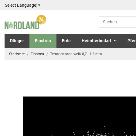
Select Language
▼
Dünger
Einstreu
Erde
Heimtierbedarf
Pfer
Startseite
Einstreu
Terrariensand weiß 0,7 - 1,2 mm