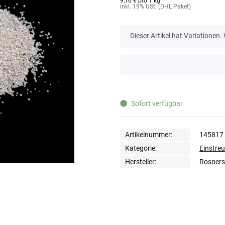
9,16 € pro 1 kg
inkl. 19% USt. (DHL Paket)
x
Dieser Artikel hat Variationen.
x
Sofort verfügbar
Artikelnummer:
145817
Kategorie:
Einstreu
Hersteller:
Rosners