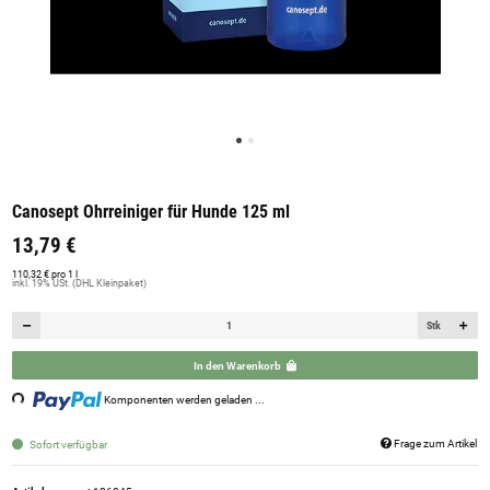
Canosept Ohrreiniger für Hunde 125 ml
13,79 €
110,32 € pro 1 l
inkl. 19% USt. (DHL Kleinpaket)
Stk
In den Warenkorb
ing...
Komponenten werden geladen ...
Frage zum Artikel
Sofort verfügbar