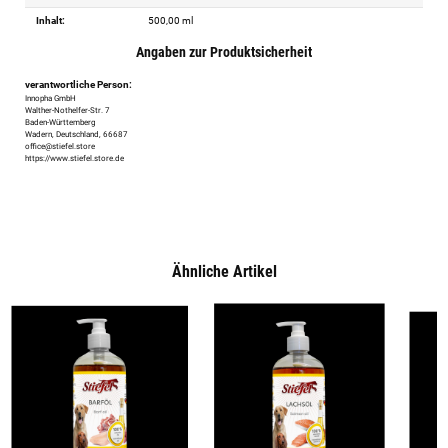
Inhalt:
500,00 ml
Angaben zur Produktsicherheit
verantwortliche Person:
Innopha GmbH
Walther-Nothelfer-Str. 7
Baden-Württemberg
Wadern, Deutschland, 66687
office@stiefel.store
https://www.stiefel.store.de
Ähnliche Artikel