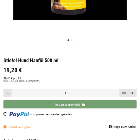
Stiefel Hund Hanföl 500 ml
19,20 €
38,40 € pro 1 l
inkl. 7% USt. (DHL Kleinpaket)
Stk
In den Warenkorb
Komponenten werden geladen ...
Loading...
Frage zum Artikel
Sofort verfügbar