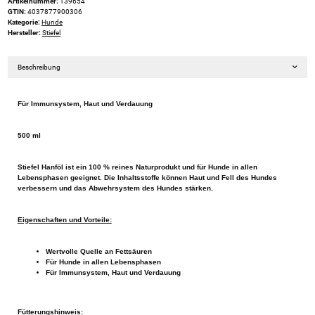
Artikelnummer:
139654
GTIN:
4037877900306
Kategorie:
Hunde
Hersteller:
Stiefel
Beschreibung
Für Immunsystem, Haut und Verdauung
500 ml
Stiefel Hanföl ist ein 100 % reines Naturprodukt und für Hunde in allen
Lebensphasen geeignet. Die Inhaltsstoffe können Haut und Fell des Hundes
verbessern und das Abwehrsystem des Hundes stärken.
Eigenschaften und Vorteile:
Wertvolle Quelle an Fettsäuren
Für Hunde in allen Lebensphasen
Für Immunsystem, Haut und Verdauung
Fütterungshinweis: