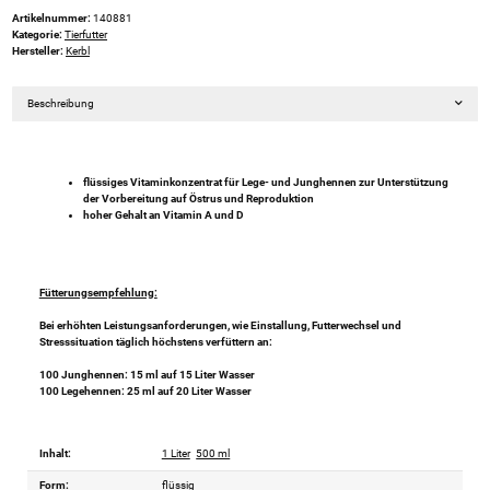
Artikelnummer:
140881
Kategorie:
Tierfutter
Hersteller:
Kerbl
Beschreibung
flüssiges Vitaminkonzentrat für Lege- und Junghennen zur Unterstützung
der Vorbereitung auf Östrus und Reproduktion
hoher Gehalt an Vitamin A und D
Fütterungsempfehlung:
Bei erhöhten Leistungsanforderungen, wie Einstallung, Futterwechsel und
Stresssituation täglich höchstens verfüttern an:
100 Junghennen: 15 ml auf 15 Liter Wasser
100 Legehennen: 25 ml auf 20 Liter Wasser
Inhalt:
1 Liter
500 ml
Form:
flüssig