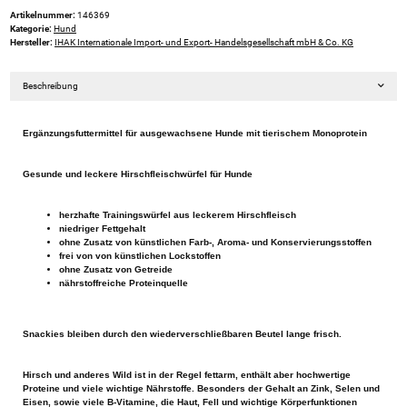
Artikelnummer:
146369
Kategorie:
Hund
Hersteller:
IHAK Internationale Import- und Export- Handelsgesellschaft mbH & Co. KG
Beschreibung
Ergänzungsfuttermittel für ausgewachsene Hunde mit tierischem Monoprotein
Gesunde und leckere Hirschfleischwürfel für Hunde
herzhafte Trainingswürfel aus leckerem Hirschfleisch
niedriger Fettgehalt
ohne Zusatz von künstlichen Farb-, Aroma- und Konservierungsstoffen
frei von von künstlichen Lockstoffen
ohne Zusatz von Getreide
nährstoffreiche Proteinquelle
Snackies bleiben durch den wiederverschließbaren Beutel lange frisch.
Hirsch und anderes Wild ist in der Regel fettarm, enthält aber hochwertige
Proteine und viele wichtige Nährstoffe. Besonders der Gehalt an Zink, Selen und
Eisen, sowie viele B-Vitamine, die Haut, Fell und wichtige Körperfunktionen