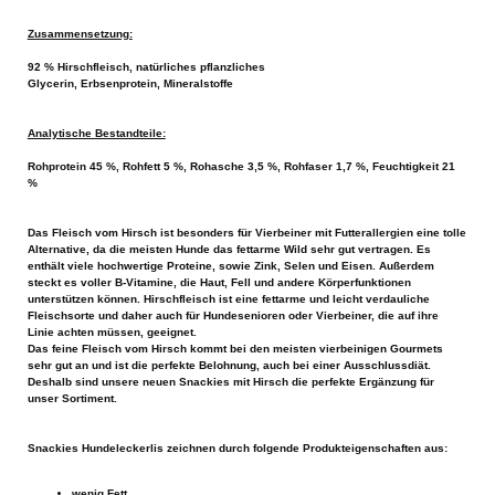
Zusammensetzung:
92 % Hirschfleisch, natürliches pflanzliches
Glycerin, Erbsenprotein, Mineralstoffe
Analytische Bestandteile:
Rohprotein 45 %, Rohfett 5 %, Rohasche 3,5 %, Rohfaser 1,7 %, Feuchtigkeit 21
%
Das Fleisch vom Hirsch ist besonders für Vierbeiner mit Futterallergien eine tolle
Alternative, da die meisten Hunde das fettarme Wild sehr gut vertragen. Es
enthält viele hochwertige Proteine, sowie Zink, Selen und Eisen. Außerdem
steckt es voller B-Vitamine, die Haut, Fell und andere Körperfunktionen
unterstützen können. Hirschfleisch ist eine fettarme und leicht verdauliche
Fleischsorte und daher auch für Hundesenioren oder Vierbeiner, die auf ihre
Linie achten müssen, geeignet.
Das feine Fleisch vom Hirsch kommt bei den meisten vierbeinigen Gourmets
sehr gut an und ist die perfekte Belohnung, auch bei einer Ausschlussdiät.
Deshalb sind unsere neuen Snackies mit Hirsch die perfekte Ergänzung für
unser Sortiment.
Snackies Hundeleckerlis zeichnen durch folgende Produkteigenschaften aus:
wenig Fett