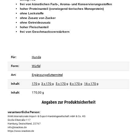
frei von künstlichen Farb-, Aroma- und Konservierungsstoffen
hoher Proteinanteil (vorwiegend tierisches Monoprotein)
ohne Lockstoffe
ohne Zusatz von Zucker
ohne Getreidezusatz
hoher Fleischanteil
frei von Geschmacksverstärkern
Für:
Hunde
Form:
Würfel
Art:
Ergänzungsfuttermittel
Inhalt:
170 g
3 x 170 g
5 x 170 g
8 x 170 g
16 x 170 g
Inhalt:
170,00 g
Angaben zur Produktsicherheit
verantwortliche Person:
IHAK-Internationale Import- & Export-Handelsgesellschaft mbH & Co. KG
Große Elbstraße 117
Hamburg, Deutschland, 22767
info@snackies.de
https://www.snackies.de